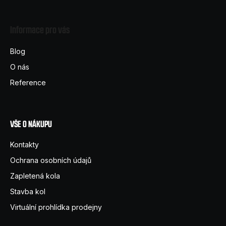
á
Informace pro vás
p
a
Blog
t
O nás
í
Reference
VŠE O NÁKUPU
Kontakty
Ochrana osobních údajů
Zapletená kola
Stavba kol
Virtuální prohlídka prodejny