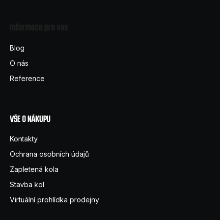
á
Informace pro vás
p
a
Blog
t
O nás
í
Reference
VŠE O NÁKUPU
Kontakty
Ochrana osobních údajů
Zapletená kola
Stavba kol
Virtuální prohlídka prodejny