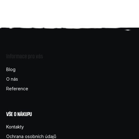
Z
á
Informace pro vás
p
a
Blog
t
O nás
í
Reference
VŠE O NÁKUPU
Kontakty
Ochrana osobních údajů