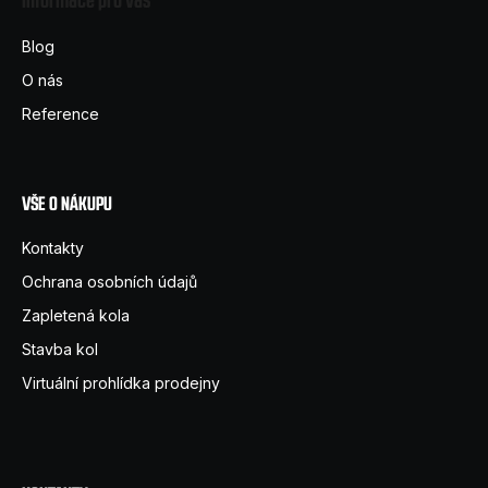
p
a
Blog
t
O nás
í
Reference
VŠE O NÁKUPU
Kontakty
Ochrana osobních údajů
Zapletená kola
Stavba kol
Virtuální prohlídka prodejny