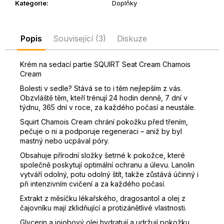
Kategorie
:
Doplňky
D
o
p
Popis
Související (3)
Diskuze
o
r
Krém na sedací partie SQUIRT Seat Cream Chamois
u
Cream
č
u
Bolesti v sedle?
Stává se to i těm nejlepším z vás.
Obzvláště těm, kteří trénují 24 hodin denně, 7 dní v
j
týdnu, 365 dní v roce, za každého počasí a neustále.
e
m
Squirt Chamois Cream chrání pokožku před třením,
e
pečuje o ni a podporuje regeneraci – aniž by byl
mastný nebo ucpával póry.
Obsahuje přírodní složky šetrné k pokožce, které
společně poskytují optimální ochranu a úlevu.
Lanolin
vytváří odolný, potu odolný štít, takže zůstává účinný i
při intenzivním cvičení a za každého počasí.
Extrakt z měsíčku lékařského, dragosantol a olej z
čajovníku mají zklidňující a protizánětlivé vlastnosti.
Glycerin a jojobový olej hydratují a udržují pokožku