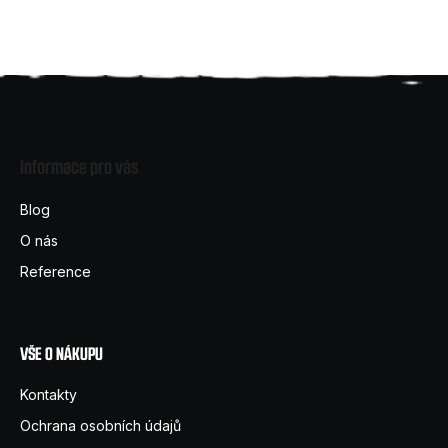
Z
á
Informace pro vás
p
a
Blog
t
O nás
í
Reference
VŠE O NÁKUPU
Kontakty
Ochrana osobních údajů