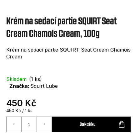
e
t
Krém na sedací partie SQUIRT Seat
e
n
Cream Chamois Cream, 100g
a
Krém na sedací partie SQUIRT Seat Cream Chamois
j
Cream
í
t
Skladem
(1 ks)
?
Značka:
Squirt Lube
450 Kč
Měrná
450 Kč / 1 ks
cena:
HLEDAT
Do košíku