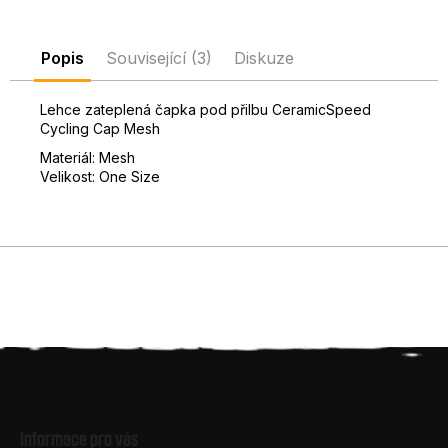
D
o
Popis
Související (3)
Diskuze
p
o
r
Lehce zateplená čapka pod přilbu CeramicSpeed
Cycling Cap Mesh
u
č
Materiál: Mesh
u
Velikost: One Size
j
e
m
e
Z
á
Informace pro vás
p