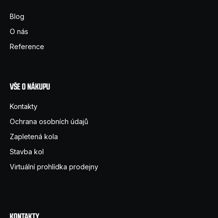
a
Blog
t
O nás
í
Reference
VŠE O NÁKUPU
Kontakty
Ochrana osobních údajů
Zapletená kola
Stavba kol
Virtuální prohlídka prodejny
KONTAKTY