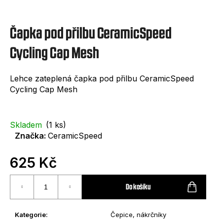
e
t
Čapka pod přilbu CeramicSpeed
e
n
Cycling Cap Mesh
a
Lehce zateplená čapka pod přilbu CeramicSpeed
j
Cycling Cap Mesh
í
t
Skladem
(1 ks)
?
Značka:
CeramicSpeed
625 Kč
Měrná
cena:
Do košíku
HLEDAT
Kategorie
:
Čepice, nákrčníky