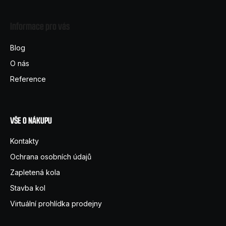
á
Informace pro vás
p
a
Blog
t
O nás
í
Reference
VŠE O NÁKUPU
Kontakty
Ochrana osobních údajů
Zapletená kola
Stavba kol
Virtuální prohlídka prodejny