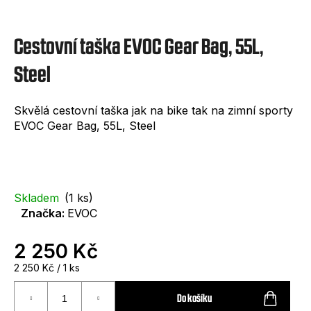
e
t
Cestovní taška EVOC Gear Bag, 55L,
e
n
Steel
a
Skvělá cestovní taška jak na bike tak na zimní sporty
j
EVOC Gear Bag, 55L, Steel
í
t
?
Skladem
(1 ks)
Značka:
EVOC
2 250 Kč
HLEDAT
Měrná
2 250 Kč / 1 ks
cena:
Do košíku