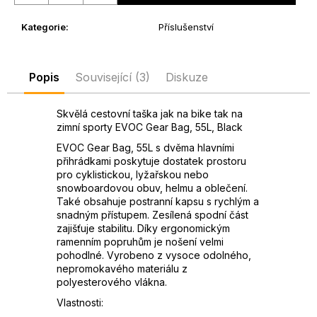
D
Kategorie
:
Příslušenství
o
p
o
Popis
Související (3)
Diskuze
r
u
č
Skvělá cestovní taška jak na bike tak na
u
zimní sporty EVOC Gear Bag, 55L, Black
j
EVOC Gear Bag, 55L s dvěma hlavními
e
přihrádkami poskytuje dostatek prostoru
m
pro cyklistickou, lyžařskou nebo
e
snowboardovou obuv, helmu a oblečení.
Také obsahuje postranní kapsu s rychlým a
snadným přístupem. Zesílená spodní část
zajišťuje stabilitu. Díky ergonomickým
ramenním popruhům je nošení velmi
pohodlné. Vyrobeno z vysoce odolného,
nepromokavého materiálu z
polyesterového vlákna.
Vlastnosti: