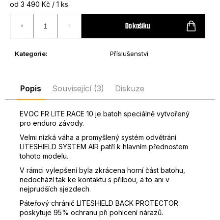
Měrná
od 3 490 Kč / 1 ks
D
cena:
o
Do košíku
p
o
r
Kategorie
:
Příslušenství
u
č
u
Popis
Související (3)
Diskuze
j
e
EVOC FR LITE RACE 10 je batoh speciálně vytvořený
m
pro enduro závody.
e
Velmi nízká váha a promyšlený systém odvětrání
LITESHIELD SYSTEM AIR patří k hlavním přednostem
tohoto modelu.
V rámci vylepšení byla zkrácena horní část batohu,
nedochází tak ke kontaktu s přilbou, a to ani v
nejprudších sjezdech.
Páteřový chránič LITESHIELD BACK PROTECTOR
poskytuje 95% ochranu při pohlcení nárazů.