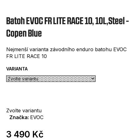
e
t
Batoh EVOC FR LITE RACE 10, 10L,Steel -
e
n
Copen Blue
a
Nejmenší varianta závodního enduro batohu EVOC
j
FR LITE RACE 10
í
VARIANTA
t
?
Zvolte variantu
Značka:
EVOC
HLEDAT
3 490 Kč