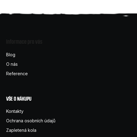
Z
á
Informace pro vás
p
a
Blog
t
O nás
í
Reference
VŠE O NÁKUPU
Kontakty
Ochrana osobních údajů
Zapletená kola