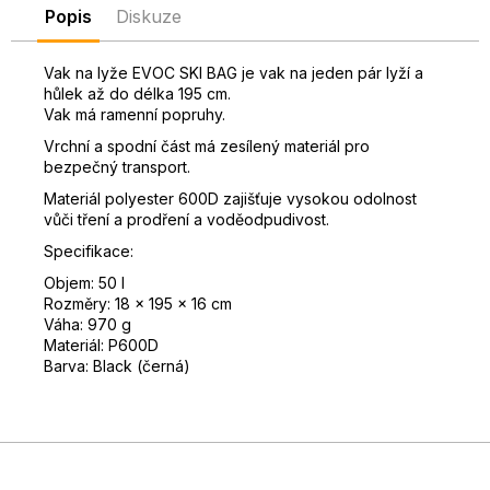
Popis
Diskuze
D
o
p
Vak na lyže EVOC SKI BAG je vak na jeden pár lyží a
hůlek až do délka 195 cm.
o
Vak má ramenní popruhy.
r
u
Vrchní a spodní část má zesílený materiál pro
č
bezpečný transport.
u
Materiál polyester 600D zajišťuje vysokou odolnost
j
vůči tření a prodření a voděodpudivost.
e
Specifikace:
m
Objem: 50 l
e
Rozměry: 18 x 195 x 16 cm
Váha: 970 g
Materiál: P600D
Barva: Black (černá)