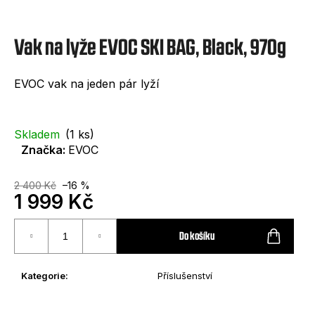
e
t
Vak na lyže EVOC SKI BAG, Black, 970g
e
n
EVOC vak na jeden pár lyží
a
j
Skladem
(1 ks)
í
Značka:
EVOC
t
?
2 400 Kč
–16 %
1 999 Kč
Měrná
cena:
Do košíku
HLEDAT
Kategorie
:
Příslušenství