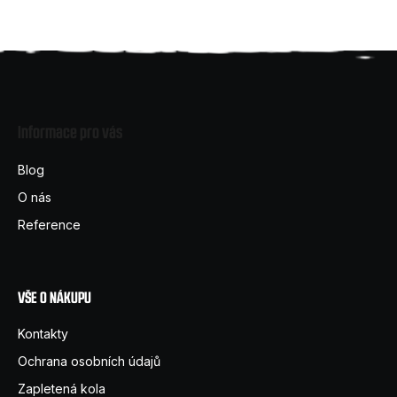
Z
á
Informace pro vás
p
a
Blog
t
O nás
í
Reference
VŠE O NÁKUPU
Kontakty
Ochrana osobních údajů
Zapletená kola