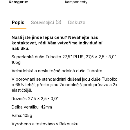
Kategorie
:
Komponenty
D
o
p
Popis
Související (3)
Diskuze
o
r
Našli jste jinde lepší cenu? Neváhejte nás
u
kontaktovat, rádi Vám vytvoříme individuální
č
nabídku.
u
Superlehká duše Tubolito 27,5" PLUS, 27,5 x 2,5 - 3,0",
j
105g
e
m
Velmi lehká a neskutečně odolná duše Tubolito
e
V porovnání se standardními dušemi jsou duše Tubolito
o 65% lehčí, přesto jsou 2x odolnější proti průrazu a 2x
elastičtější.
Rozměr: 27,5 x 2,5 - 3,0"
Délka ventilku: 42mm
Váha: 105g
Vyrobeno a testováno v Rakousku