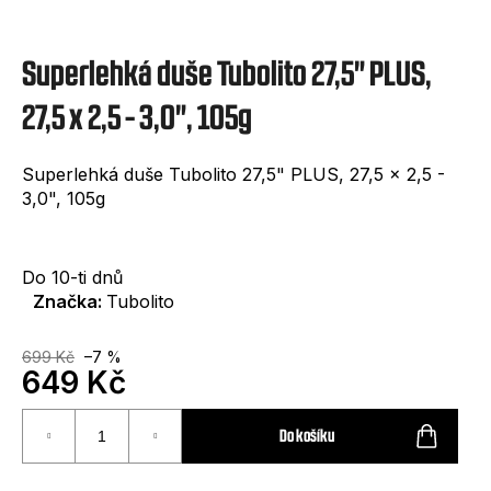
e
t
Superlehká duše Tubolito 27,5" PLUS,
e
n
27,5 x 2,5 - 3,0", 105g
a
Superlehká duše Tubolito 27,5" PLUS, 27,5 x 2,5 -
j
3,0", 105g
í
t
Do 10-ti dnů
?
Značka:
Tubolito
699 Kč
–7 %
649 Kč
Měrná
HLEDAT
cena:
Do košíku