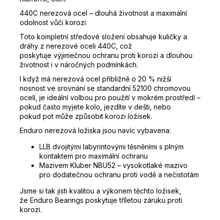
440C nerezová ocel – dlouhá životnost a maximální
odolnost vůči korozi
Toto kompletní středové složení obsahuje kuličky a
dráhy z nerezové oceli 440C, což
poskytuje výjimečnou ochranu proti korozi a dlouhou
životnost i v náročných podmínkách.
I když má nerezová ocel přibližně o 20 % nižší
nosnost ve srovnání se standardní 52100 chromovou
ocelí, je ideální volbou pro použití v mokrém prostředí –
pokud často myjete kolo, jezdíte v dešti, nebo
pokud pot může způsobit korozi ložisek.
Enduro nerezová ložiska jsou navíc vybavena:
LLB dvojitými labyrintovými těsněními s plným
kontaktem pro maximální ochranu
Mazivem Kluber NBU52 – vysokotlaké mazivo
pro dodatečnou ochranu proti vodě a nečistotám
Jsme si tak jisti kvalitou a výkonem těchto ložisek,
že Enduro Bearings poskytuje tříletou záruku proti
korozi.