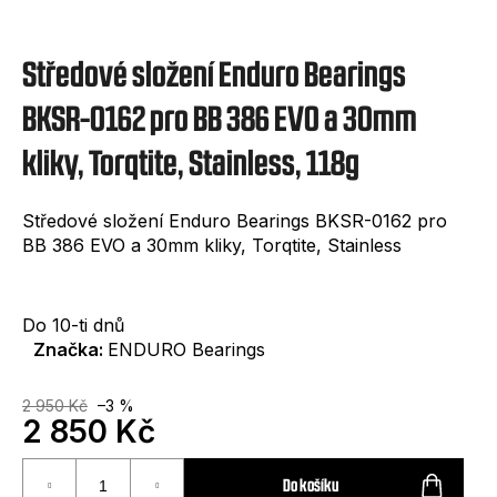
e
t
Středové složení Enduro Bearings
e
n
BKSR-0162 pro BB 386 EVO a 30mm
a
kliky, Torqtite, Stainless, 118g
j
í
Středové složení Enduro Bearings BKSR-0162 pro
BB 386 EVO a 30mm kliky, Torqtite, Stainless
t
?
Do 10-ti dnů
Značka:
ENDURO Bearings
2 950 Kč
–3 %
2 850 Kč
HLEDAT
Měrná
cena:
Do košíku