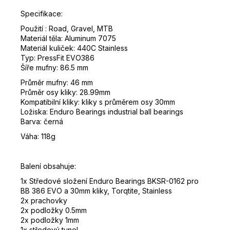
Specifikace:
Použití : Road, Gravel, MTB
Materiál těla: Aluminum 7075
Materiál kuliček: 440C Stainless
Typ: PressFit EVO386
Šíře mufny: 86.5 mm
Průměr mufny: 46 mm
Průměr osy kliky: 28.99mm
Kompatibilní kliky: kliky s průměrem osy 30mm
Ložiska: Enduro Bearings industrial ball bearings
Barva: černá
Váha: 118g
Balení obsahuje:
1x Středové složení Enduro Bearings BKSR-0162 pro
BB 386 EVO a 30mm kliky, Torqtite, Stainless
2x prachovky
2x podložky 0.5mm
2x podložky 1mm
1x středový tunel