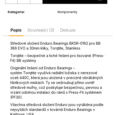
D
o
Kategorie
:
Komponenty
p
o
r
Popis
Související (3)
Diskuze
u
č
Středové složení Enduro Bearings BKSR-0162 pro BB
u
386 EVO a 30mm kliky, Torqtite, Stainless
j
Torqtite – bezpečné a tiché řešení pro lisované (Press-
e
Fit) BB systémy
m
e
Originální řešení od Enduro Bearings –
systém Torqtite využívá radiální ložiska z nerezové
oceli 440C, která jsou uložená v precizně obráběných
hliníkových miskách. Ty se sešroubují přímo uvnitř
středové mufny, což poskytuje bezpečnou, pevnou a
vrzání odolnou instalaci do rámů s Press-Fit systémem
(PF30).
Všechna středová složení Enduro jsou vyráběna podle
nejvyšších standardů v továrně Enduro Bearings v
Kalifornii, USA.