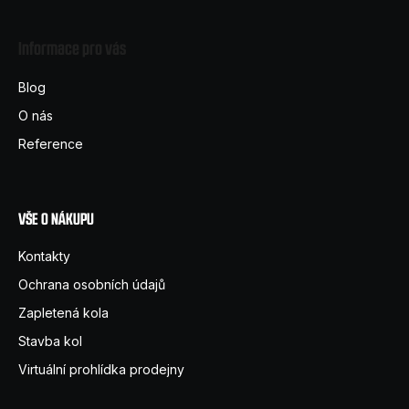
á
Informace pro vás
p
a
Blog
t
O nás
í
Reference
VŠE O NÁKUPU
Kontakty
Ochrana osobních údajů
Zapletená kola
Stavba kol
Virtuální prohlídka prodejny