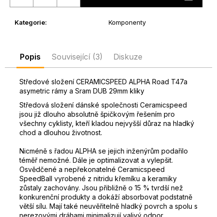
D
o
Kategorie
:
Komponenty
p
o
r
Popis
Související (3)
Diskuze
u
č
Středové složení CERAMICSPEED ALPHA Road T47a
u
asymetric rámy a Sram DUB 29mm kliky
j
Středová složení dánské společnosti Ceramicspeed
e
jsou již dlouho absolutně špičkovým řešením pro
m
všechny cyklisty, kteří kladou nejvyšší důraz na hladký
e
chod a dlouhou životnost.
Nicméně s řadou ALPHA se jejich inženýrům podařilo
téměř nemožné. Dále je optimalizovat a vylepšit.
Osvědčené a nepřekonatelné Ceramicspeed
SpeedBall vyrobené z nitridu křemíku a keramiky
zůstaly zachovány.
Jsou přibližně o 15 % tvrdší než
konkurenční produkty a dokáží absorbovat podstatně
větší sílu.
Mají také neuvěřitelně hladký povrch a spolu s
nerezovými dráhami minimalizují valivý odpor.