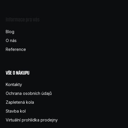
Z
á
Informace pro vás
p
a
Blog
t
O nás
í
Reference
VŠE O NÁKUPU
Kontakty
Ochrana osobních údajů
Zapletená kola
Stavba kol
Virtuální prohlídka prodejny