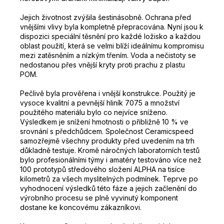
Jejich životnost zvýšila šestinásobně.
Ochrana před
vnějšími vlivy byla kompletně přepracována.
Nyní jsou k
dispozici speciální těsnění pro každé ložisko a každou
oblast použití, která se velmi blíží ideálnímu kompromisu
mezi zatěsněním a nízkým třením.
Voda a nečistoty se
nedostanou přes vnější kryty proti prachu z plastu
POM.
Pečlivě byla prověřena i vnější konstrukce.
Použitý je
vysoce kvalitní a pevnější hliník 7075 a množství
použitého materiálu bylo co nejvíce sníženo.
Výsledkem je snížení hmotnosti o přibližně 10 % ve
srovnání s předchůdcem.
Společnost Ceramicspeed
samozřejmě všechny produkty před uvedením na trh
důkladně testuje.
Kromě náročných laboratorních testů
bylo profesionálními týmy i amatéry testováno více než
100 prototypů středového složení ALPHA na tisíce
kilometrů za všech myslitelných podmínek.
Teprve po
vyhodnocení výsledků této fáze a jejich začlenění do
výrobního procesu se plně vyvinutý komponent
dostane ke koncovému zákazníkovi.