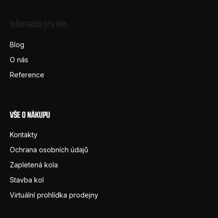
á
Informace pro vás
p
a
Blog
t
O nás
í
Reference
VŠE O NÁKUPU
Kontakty
Ochrana osobních údajů
Zapletená kola
Stavba kol
Virtuální prohlídka prodejny