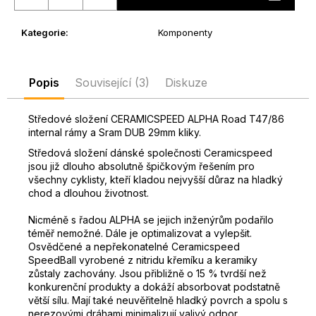
D
o
Kategorie
:
Komponenty
p
o
r
Popis
Související (3)
Diskuze
u
č
Středové složení CERAMICSPEED ALPHA Road T47/86
u
internal rámy a Sram DUB 29mm kliky.
j
Středová složení dánské společnosti Ceramicspeed
e
jsou již dlouho absolutně špičkovým řešením pro
m
všechny cyklisty, kteří kladou nejvyšší důraz na hladký
e
chod a dlouhou životnost.
Nicméně s řadou ALPHA se jejich inženýrům podařilo
téměř nemožné. Dále je optimalizovat a vylepšit.
Osvědčené a nepřekonatelné Ceramicspeed
SpeedBall vyrobené z nitridu křemíku a keramiky
zůstaly zachovány.
Jsou přibližně o 15 % tvrdší než
konkurenční produkty a dokáží absorbovat podstatně
větší sílu.
Mají také neuvěřitelně hladký povrch a spolu s
nerezovými dráhami minimalizují valivý odpor.