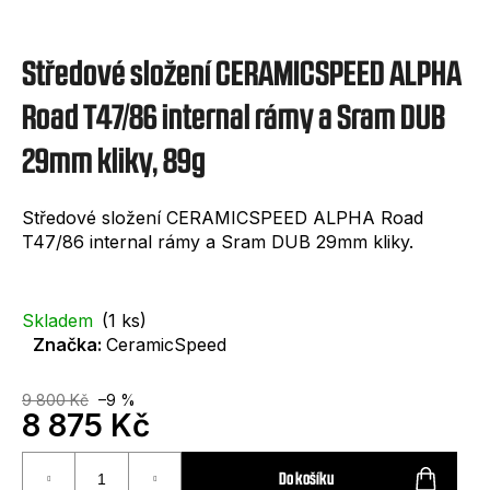
e
t
Středové složení CERAMICSPEED ALPHA
e
n
Road T47/86 internal rámy a Sram DUB
a
29mm kliky, 89g
j
í
Středové složení CERAMICSPEED ALPHA Road
T47/86 internal rámy a Sram DUB 29mm kliky.
t
?
Skladem
(1 ks)
Značka:
CeramicSpeed
9 800 Kč
–9 %
8 875 Kč
HLEDAT
Měrná
cena:
Do košíku