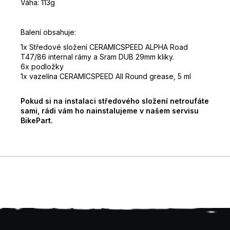
Váha: 113g
Balení obsahuje:
1x Středové složení CERAMICSPEED ALPHA Road
T47/86 internal rámy a Sram DUB 29mm kliky.
6x podložky
1x vazelína CERAMICSPEED All Round grease, 5 ml
Pokud si na instalaci středového složení netroufáte
sami, rádi vám ho nainstalujeme v našem servisu
BikePart.
Z