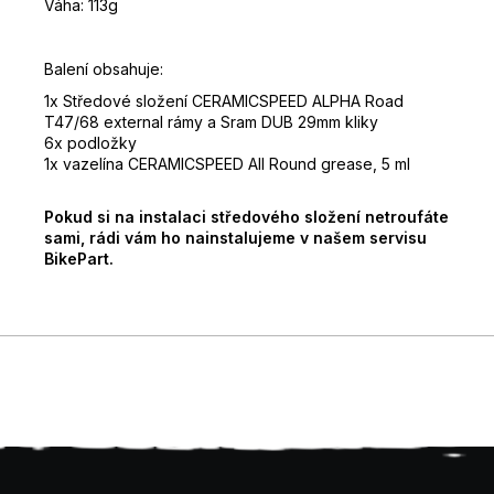
Váha: 113g
Balení obsahuje:
1x Středové složení CERAMICSPEED ALPHA Road
T47/68 external rámy a Sram DUB 29mm kliky
6x podložky
1x vazelína CERAMICSPEED All Round grease, 5 ml
Pokud si na instalaci středového složení netroufáte
sami, rádi vám ho nainstalujeme v našem servisu
BikePart.
Z