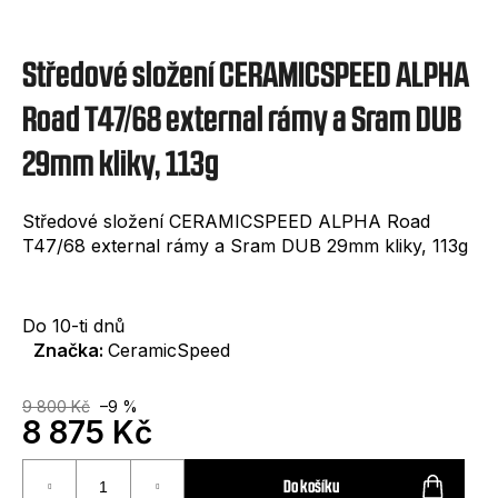
e
t
Středové složení CERAMICSPEED ALPHA
e
n
Road T47/68 external rámy a Sram DUB
a
29mm kliky, 113g
j
í
Středové složení CERAMICSPEED ALPHA Road
T47/68 external rámy a Sram DUB 29mm kliky, 113g
t
?
Do 10-ti dnů
Značka:
CeramicSpeed
9 800 Kč
–9 %
8 875 Kč
HLEDAT
Měrná
cena:
Do košíku