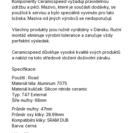
Komponenty Ceramicspeed
vyžadují pravidelnou
údržbu a péči.
Mazivo, které je součástí dodávky, se
používá k servisu a bylo speciálně vyvinuto pro tato
ložiska.
Maziva od jiných výrobců se nedoporučují.
Všechny produkty jsou ručně vyráběny v Dánsku.
Ruční
montáž eliminuje výrobní tolerance a zaručuje vždy
perfektní výsledek.
Ceramicspeed důvěřuje vysoké kvalitě svých produktů
a nabízí na toto středové složení doživotní záruku.
Specifikace:
Použití : Road
Materiál těla: Aluminum 7075
Materiál kuliček: Silicon nitride ceramic
Typ: T47 External
Šíře mufny: 68mm
Průměr mufny: 47mm
Průměr osy kliky: 28.99mm
Kompatibilní kliky: SRAM DUB
Barva: černá