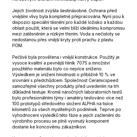
Jejich životnost zvýšila šestinásobně.
Ochrana před
vnějšími vlivy byla kompletně přepracována.
Nyní jsou k
dispozici speciální těsnění pro každé ložisko a každou
oblast použití, která se velmi blíží ideálnímu kompromisu
mezi zatěsněním a nízkým třením.
Voda a nečistoty se
nedostanou přes vnější kryty proti prachu z plastu
POM.
Pečlivě byla prověřena i vnější konstrukce.
Použitý je
vysoce kvalitní a pevnější hliník 7075 a množství
použitého materiálu bylo co nejvíce sníženo.
Výsledkem je snížení hmotnosti o přibližně 10 % ve
srovnání s předchůdcem.
Společnost Ceramicspeed
samozřejmě všechny produkty před uvedením na trh
důkladně testuje.
Kromě náročných laboratorních testů
bylo profesionálními týmy i amatéry testováno více než
100 prototypů středového složení ALPHA na tisíce
kilometrů za všech myslitelných podmínek.
Teprve po
vyhodnocení výsledků této fáze a jejich začlenění do
výrobního procesu se plně vyvinutý komponent
dostane ke koncovému zákazníkovi.