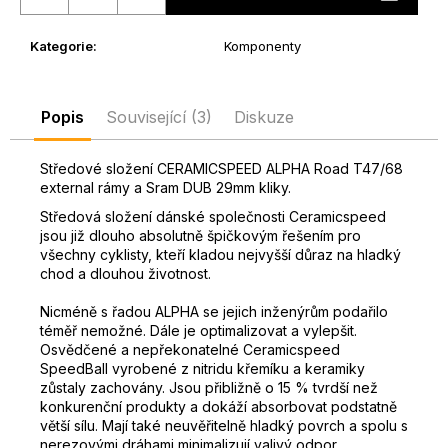
D
o
Kategorie
:
Komponenty
p
o
r
Popis
Související (3)
Diskuze
u
č
Středové složení CERAMICSPEED ALPHA Road T47/68
u
external rámy a Sram DUB 29mm kliky.
j
Středová složení dánské společnosti Ceramicspeed
e
jsou již dlouho absolutně špičkovým řešením pro
m
všechny cyklisty, kteří kladou nejvyšší důraz na hladký
e
chod a dlouhou životnost.
Nicméně s řadou ALPHA se jejich inženýrům podařilo
téměř nemožné. Dále je optimalizovat a vylepšit.
Osvědčené a nepřekonatelné Ceramicspeed
SpeedBall vyrobené z nitridu křemíku a keramiky
zůstaly zachovány.
Jsou přibližně o 15 % tvrdší než
konkurenční produkty a dokáží absorbovat podstatně
větší sílu.
Mají také neuvěřitelně hladký povrch a spolu s
nerezovými dráhami minimalizují valivý odpor.