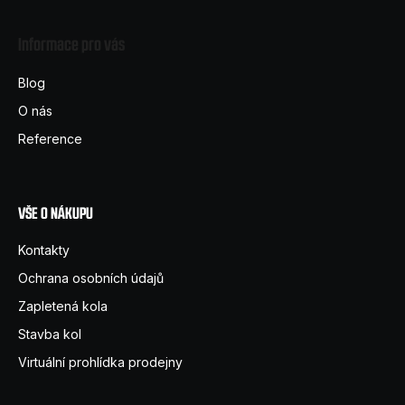
á
Informace pro vás
p
a
Blog
t
O nás
í
Reference
VŠE O NÁKUPU
Kontakty
Ochrana osobních údajů
Zapletená kola
Stavba kol
Virtuální prohlídka prodejny