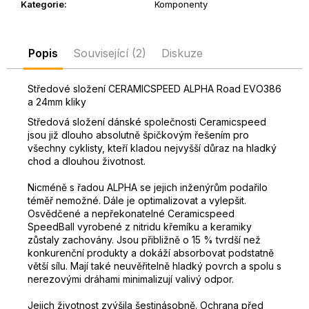
Kategorie
:
Komponenty
D
o
p
Popis
Související (2)
Diskuze
o
r
Středové složení CERAMICSPEED ALPHA Road EVO386
u
a 24mm kliky
č
u
Středová složení dánské společnosti Ceramicspeed
jsou již dlouho absolutně špičkovým řešením pro
j
všechny cyklisty, kteří kladou nejvyšší důraz na hladký
e
chod a dlouhou životnost.
m
e
Nicméně s řadou ALPHA se jejich inženýrům podařilo
téměř nemožné. Dále je optimalizovat a vylepšit.
Osvědčené a nepřekonatelné Ceramicspeed
SpeedBall vyrobené z nitridu křemíku a keramiky
zůstaly zachovány.
Jsou přibližně o 15 % tvrdší než
konkurenční produkty a dokáží absorbovat podstatně
větší sílu.
Mají také neuvěřitelně hladký povrch a spolu s
nerezovými dráhami minimalizují valivý odpor.
Jejich životnost zvýšila šestinásobně.
Ochrana před