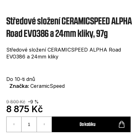
e
t
Středové složení CERAMICSPEED ALPHA
e
n
Road EVO386 a 24mm kliky, 97g
a
Středové složení CERAMICSPEED ALPHA Road
j
EVO386 a 24mm kliky
í
t
Do 10-ti dnů
?
Značka:
CeramicSpeed
9 800 Kč
–9 %
8 875 Kč
Měrná
HLEDAT
cena:
Do košíku