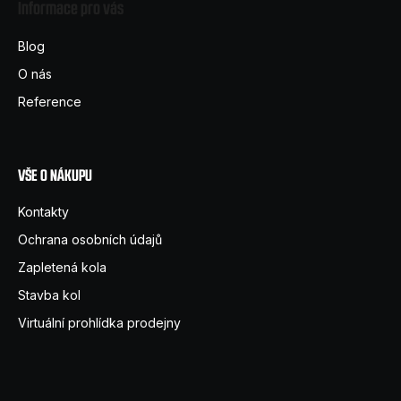
Informace pro vás
p
a
Blog
t
O nás
í
Reference
VŠE O NÁKUPU
Kontakty
Ochrana osobních údajů
Zapletená kola
Stavba kol
Virtuální prohlídka prodejny