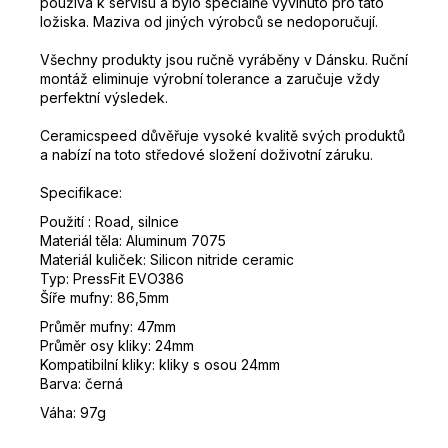
používá k servisu a bylo speciálně vyvinuto pro tato
ložiska.
Maziva od jiných výrobců se nedoporučují.
Všechny produkty jsou ručně vyráběny v Dánsku.
Ruční
montáž eliminuje výrobní tolerance a zaručuje vždy
perfektní výsledek.
Ceramicspeed důvěřuje vysoké kvalitě svých produktů
a nabízí na toto středové složení doživotní záruku.
Specifikace:
Použití : Road, silnice
Materiál těla: Aluminum 7075
Materiál kuliček: Silicon nitride ceramic
Typ: PressFit EVO386
Šíře mufny: 86,5mm
Průměr mufny: 47mm
Průměr osy kliky: 24mm
Kompatibilní kliky: kliky s osou 24mm
Barva: černá
Váha: 97g