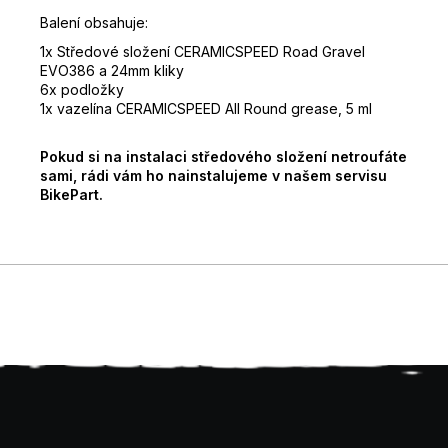
Balení obsahuje:
1x Středové složení CERAMICSPEED Road Gravel
EVO386 a 24mm kliky
6x podložky
1x vazelína CERAMICSPEED All Round grease, 5 ml
Pokud si na instalaci středového složení netroufáte
sami, rádi vám ho nainstalujeme v našem servisu
BikePart.
Z
á