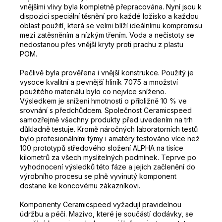
vnějšími vlivy byla kompletně přepracována.
Nyní jsou k
dispozici speciální těsnění pro každé ložisko a každou
oblast použití, která se velmi blíží ideálnímu kompromisu
mezi zatěsněním a nízkým třením.
Voda a nečistoty se
nedostanou přes vnější kryty proti prachu z plastu
POM.
Pečlivě byla prověřena i vnější konstrukce.
Použitý je
vysoce kvalitní a pevnější hliník 7075 a množství
použitého materiálu bylo co nejvíce sníženo.
Výsledkem je snížení hmotnosti o přibližně 10 % ve
srovnání s předchůdcem.
Společnost Ceramicspeed
samozřejmě všechny produkty před uvedením na trh
důkladně testuje.
Kromě náročných laboratorních testů
bylo profesionálními týmy i amatéry testováno více než
100 prototypů středového složení ALPHA na tisíce
kilometrů za všech myslitelných podmínek.
Teprve po
vyhodnocení výsledků této fáze a jejich začlenění do
výrobního procesu se plně vyvinutý komponent
dostane ke koncovému zákazníkovi.
Komponenty Ceramicspeed
vyžadují pravidelnou
údržbu a péči.
Mazivo, které je součástí dodávky, se