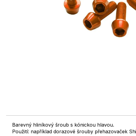
Barevný hliníkový šroub s kónickou hlavou.
Použití: například dorazové šrouby přehazovaček S