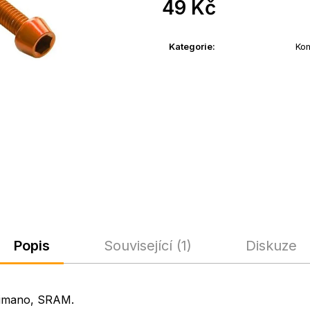
49 Kč
Měrná
cena:
Kategorie
:
Ko
Popis
Související (1)
Diskuze
himano, SRAM.