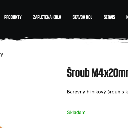
PRODUKTY
ZAPLETENÁ KOLA
STAVBA KOL
SERVIS
Co potřebujete najít?
vý
HLEDAT
Šroub M4x20mm
Doporučujeme
Barevný hliníkový šroub s 
Skladem