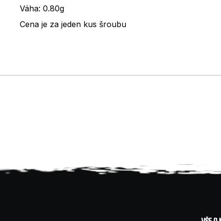
Váha: 0.80g
Cena je za jeden kus šroubu
Z
VŠE O