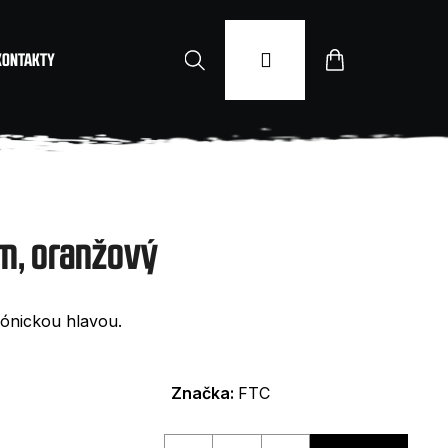
Hledat
Přihlášení
Nákupní
KONTAKTY
košík
, oranžový
kónickou hlavou.
Značka:
FTC