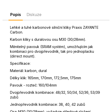
D
o
Popis
Diskuze
p
o
r
Lehké a tuhé karbonové silniční kliky Praxis ZAYANTE
Carbon.
u
č
Karbon kliky s duralovou osu M30 (30/28mm).
u
Měnitelný pavouk (SRAM systém), umožňujícím jak
j
kombinaci pro dvojpřevodník, tak pro jednoplacku
e
(dirrect mount).
m
Specifikace:
e
Materiál: karbon, dural
Délky klik: 165mm, 170mm, 172,5mm, 175mm
Pavouk - rozteč: 160/104mm
Dvojpřevodník kombinace: 48/32, 50/34, 52/36, 53/39
zubů
Jednopřevodník kombinace: 38, 40, 42 zubů
Osa: M30 (30/28mm), vyžaduje středové složení