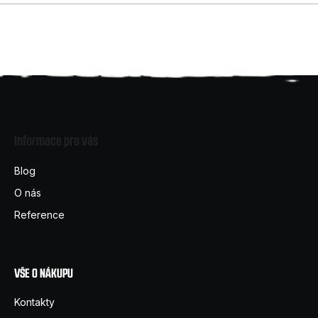
Z
á
Informace pro vás
p
a
Blog
t
O nás
í
Reference
VŠE O NÁKUPU
Kontakty