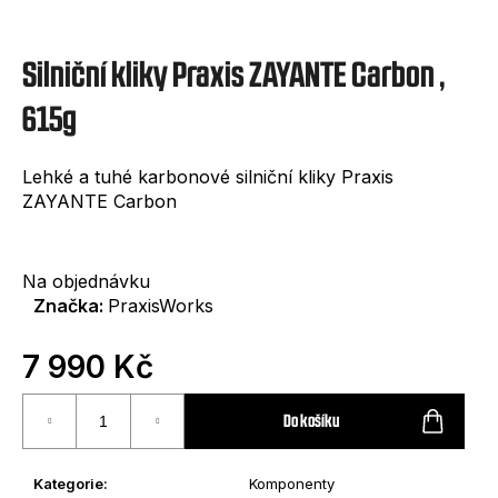
e
t
Silniční kliky Praxis ZAYANTE Carbon ,
e
n
615g
a
Lehké a tuhé karbonové silniční kliky Praxis
j
ZAYANTE Carbon
í
t
Na objednávku
?
Značka:
PraxisWorks
7 990 Kč
Měrná
cena:
Do košíku
HLEDAT
Kategorie
:
Komponenty