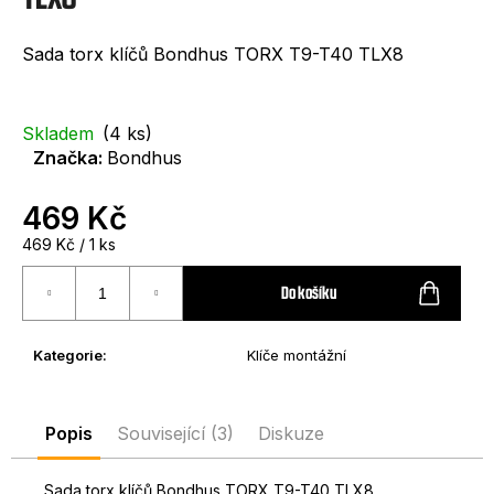
e
t
Sada torx klíčů Bondhus TORX T9-T40 TLX8
e
n
Skladem
(4 ks)
a
Značka:
Bondhus
j
469 Kč
í
Měrná
469 Kč / 1 ks
t
cena:
?
Do košíku
Kategorie
:
Klíče montážní
HLEDAT
Popis
Související (3)
Diskuze
Sada torx klíčů Bondhus TORX T9-T40 TLX8