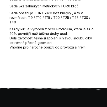
D
Sada 8ks zahnutých metrických TORX klíčů
o
Sada obsahuje TORX klíče bez kuličky , a to v
p
rozměrech: T9 / T10 / T15 / T20 / T25 / T27 / T30 /
o
T40
r
Každý klíč je vyroben z oceli Protanium, která je až o
u
20% pevnější než běžné druhy oceli.
č
Delší životnost, těsnější spojení s hlavou šroubu díky
u
extrémně přesné geometrii
j
Vhodné pro náročné použití do provozů a firem
e
m
e
Z
á