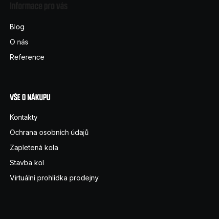
Informace pro vás
p
a
Blog
t
O nás
í
Reference
VŠE O NÁKUPU
Kontakty
Ochrana osobních údajů
Zapletená kola
Stavba kol
Virtuální prohlídka prodejny