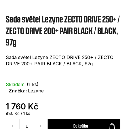
e
t
Sada světel Lezyne ZECTO DRIVE 250+ /
e
n
ZECTO DRIVE 200+ PAIR BLACK / BLACK,
a
97g
j
í
Sada světel Lezyne ZECTO DRIVE 250+ / ZECTO
DRIVE 200+ PAIR BLACK / BLACK, 97g
t
?
Skladem
(1 ks)
Značka:
Lezyne
1 760 Kč
HLEDAT
Měrná
880 Kč / 1 ks
cena:
Do košíku