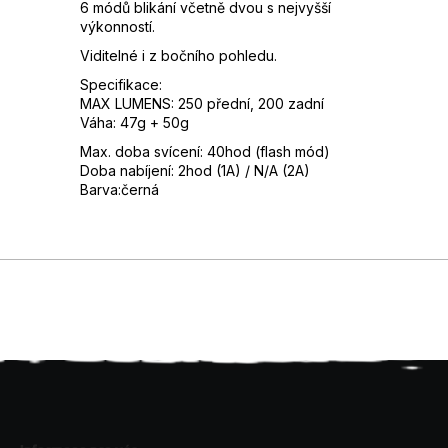
6 módů blikání včetně dvou s nejvyšší
výkonností.
Viditelné i z bočního pohledu.
Specifikace:
MAX LUMENS: 250 přední, 200 zadní
Váha: 47g + 50g
Max. doba svícení: 40hod (flash mód)
Doba nabíjení: 2hod (1A) / N/A (2A)
Barva:černá
Z
á