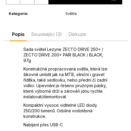
D
o
Kategorie
:
Světla
p
o
r
Popis
Související (3)
Diskuze
u
č
Sada světel Lezyne ZECTO DRIVE 250+ /
u
ZECTO DRIVE 200+ PAIR BLACK / BLACK,
j
97g
e
Konstrukčně propracovaná světla, která lze
m
šikovně umístit jak na MTB, silniční i gravel
e
řídítka, také sedlovku, nebo přední či zadní
vidlici. Upevnění je řešeno pružnými pásky,
které výborně drží a zárověň jdou rychle
instalovat/demontovat.
Kompaktní vysoce viditelné LED diody
250/200 lumenů. Odolná vodotěsná
konstrukce.
Nabíjení přes USB-C