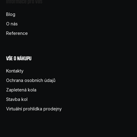
Informace pro vás
p
a
Blog
t
O nás
í
Reference
VŠE O NÁKUPU
Kontakty
Ochrana osobních údajů
Zapletená kola
Stavba kol
Virtuální prohlídka prodejny