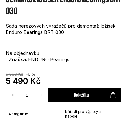
e
030
t
e
Sada nerezových vyrážečů pro demontáž ložisek
n
Enduro Bearings BRT-030
a
j
Na objednávku
í
Značka:
ENDURO Bearings
t
5 890 Kč
–6 %
?
5 490 Kč
Měrná
cena:
Do košíku
HLEDAT
Nářadí pro výplety a
Kategorie
:
náboje