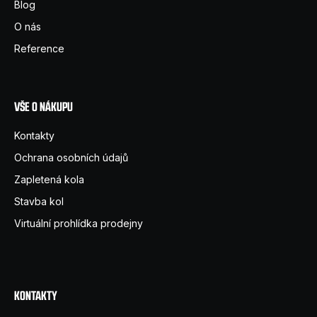
a
Blog
t
O nás
í
Reference
VŠE O NÁKUPU
Kontakty
Ochrana osobních údajů
Zapletená kola
Stavba kol
Virtuální prohlídka prodejny
KONTAKTY