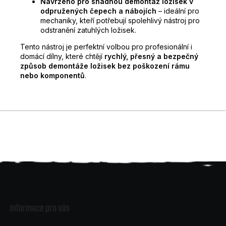
Navrženo pro snadnou demontáž ložisek v
odpružených čepech a nábojích
– ideální pro
mechaniky, kteří potřebují spolehlivý nástroj pro
odstranění zatuhlých ložisek.
Tento nástroj je perfektní volbou pro profesionální i
domácí dílny, které chtějí
rychlý, přesný a bezpečný
způsob demontáže ložisek bez poškození rámu
nebo komponentů
.
Z
á
Informace pro vás
p