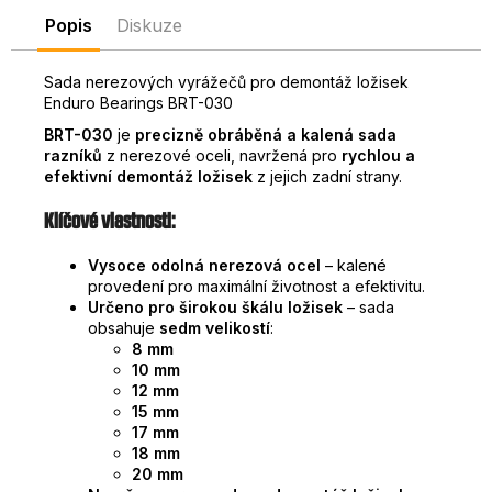
D
Popis
Diskuze
o
p
Sada nerezových vyrážečů pro demontáž ložisek
o
Enduro Bearings BRT-030
r
BRT-030
je
precizně obráběná a kalená sada
u
razníků
z nerezové oceli, navržená pro
rychlou a
č
efektivní demontáž ložisek
z jejich zadní strany.
u
j
Klíčové vlastnosti:
e
m
Vysoce odolná nerezová ocel
– kalené
provedení pro maximální životnost a efektivitu.
e
Určeno pro širokou škálu ložisek
– sada
obsahuje
sedm velikostí
:
8 mm
10 mm
12 mm
15 mm
17 mm
18 mm
20 mm