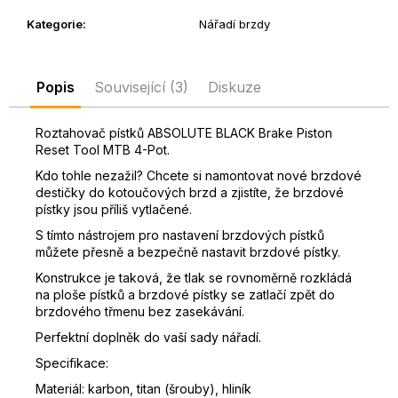
D
Kategorie
:
Nářadí brzdy
o
p
o
Popis
Související (3)
Diskuze
r
u
Roztahovač pístků ABSOLUTE BLACK Brake Piston
č
Reset Tool MTB 4-Pot.
u
j
Kdo tohle nezažil?
Chcete si namontovat nové brzdové
destičky do kotoučových brzd a zjistíte, že brzdové
e
pístky jsou příliš vytlačené.
m
e
S tímto nástrojem pro nastavení brzdových pístků
můžete přesně a bezpečně nastavit brzdové pístky.
Konstrukce je taková, že tlak se rovnoměrně rozkládá
na ploše pístků a brzdové pístky se zatlačí zpět do
brzdového třmenu bez zasekávání.
Perfektní doplněk do vaší sady nářadí.
Specifikace:
Materiál: karbon, titan (šrouby), hliník