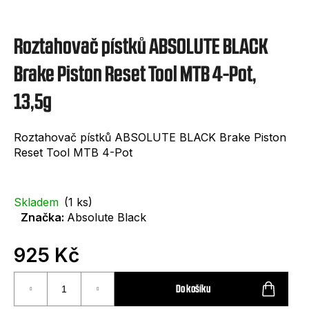
e
t
Roztahovač pístků ABSOLUTE BLACK
e
n
Brake Piston Reset Tool MTB 4-Pot,
a
13,5g
j
í
Roztahovač pístků ABSOLUTE BLACK Brake Piston
Reset Tool MTB 4-Pot
t
?
Skladem
(1 ks)
Značka:
Absolute Black
925 Kč
HLEDAT
Měrná
cena:
Do košíku