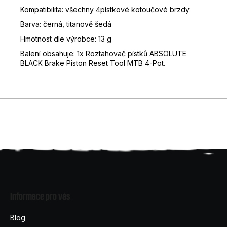
Kompatibilita: všechny 4pístkové kotoučové brzdy
Barva: černá, titanově šedá
Hmotnost dle výrobce: 13 g
Balení obsahuje: 1x Roztahovač pístků ABSOLUTE
BLACK Brake Piston Reset Tool MTB 4-Pot.
Z
á
Informace pro vás
p
a
Blog