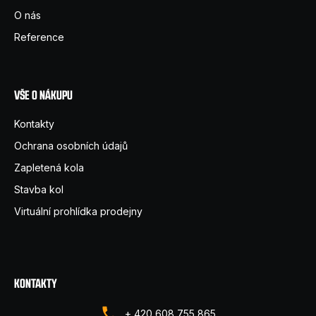
t
O nás
í
Reference
VŠE O NÁKUPU
Kontakty
Ochrana osobních údajů
Zapletená kola
Stavba kol
Virtuální prohlídka prodejny
KONTAKTY
+ 420 608 755 865