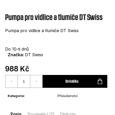
e
t
Pumpa pro vidlice a tlumiče DT Swiss
e
n
Pumpa pro vidlice a tlumiče DT Swiss
a
j
Do 10-ti dnů
í
Značka:
DT Swiss
t
988 Kč
?
Měrná
cena:
Do košíku
Kategorie
:
Příslušenství
HLEDAT
Popis
Související (2)
Diskuze