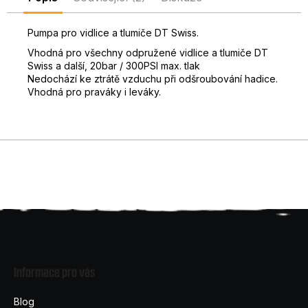
D
o
Pumpa pro vidlice a tlumiče DT Swiss.
p
Vhodná pro všechny odpružené vidlice a tlumiče DT
o
Swiss a další, 20bar / 300PSI max. tlak
r
Nedochází ke ztrátě vzduchu při odšroubování hadice.
u
Vhodná pro praváky i leváky.
č
u
j
e
m
e
Z
á
Informace pro vás
p
a
Blog