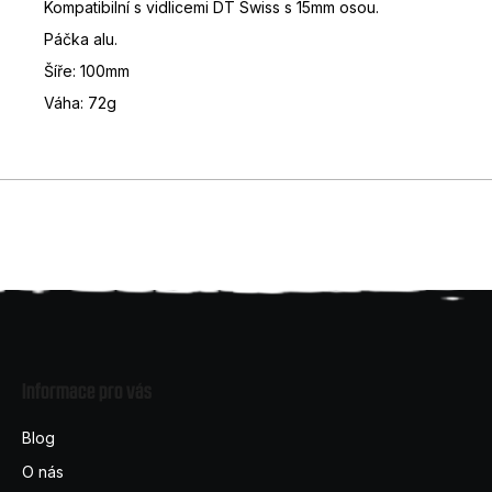
Kompatibilní s vidlicemi DT Swiss s 15mm osou.
D
Páčka alu.
o
p
Šíře: 100mm
o
Váha: 72g
r
u
č
u
j
e
m
e
Z
á
Informace pro vás
p
a
Blog
t
O nás