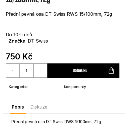
e
t
Přední pevná osa DT Swiss RWS 15/100mm, 72g
e
n
Do 10-ti dnů
a
Značka:
DT Swiss
j
750 Kč
í
Měrná
t
cena:
Do košíku
?
Kategorie
:
Komponenty
Popis
Diskuze
HLEDAT
Přední pevná osa DT Swiss RWS 15100mm, 72g