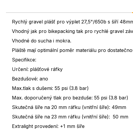
Rychlý gravel plášť pro výplet 27,5"/650b s šíří 48
Vhodný jak pro bikepacking tak pro rychlé gravel zá
Vhodné do sucha i mokra.
Pláště mají optimální poměr materiálu pro dostatečnou
Specifikce:
Určení: plášťové ráfky
Bezdušové: ano
Max.tlak s dušemi: 55 psi (3.8 bar)
Max. doporučený tlak pro bezduše
: 55 psi (3.8 bar)
Skutečná šíře na 20 mm ráfku (vnitřní šíře): 49mm
Skutečná šíře na 23 mm ráfku (vnitřní šíře): 50 mm
Extralight provedení: +1 mm šíře