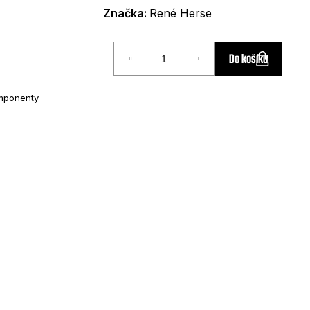
Značka:
René Herse
Do košíku
mponenty