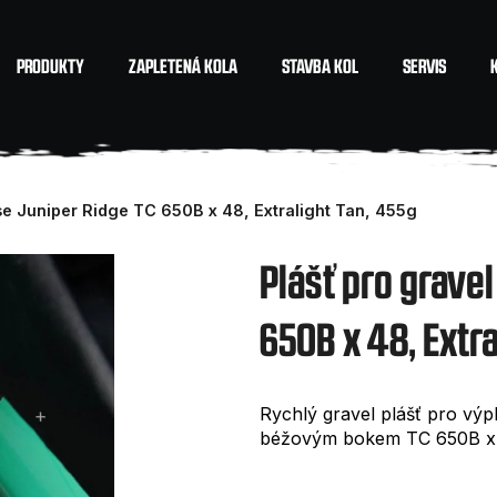
PRODUKTY
ZAPLETENÁ KOLA
STAVBA KOL
SERVIS
Co potřebujete najít?
se Juniper Ridge TC 650B x 48, Extralight Tan, 455g
HLEDAT
Plášť pro grave
650B x 48, Extra
Doporučujeme
Rychlý gravel plášť pro výp
béžovým bokem TC 650B x 4