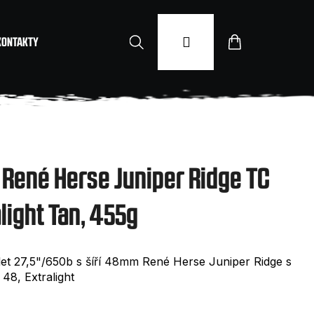
Hledat
Přihlášení
Nákupní
KONTAKTY
košík
l René Herse Juniper Ridge TC
light Tan, 455g
let 27,5"/650b s šíří 48mm René Herse Juniper Ridge s
8, Extralight