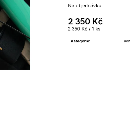
Na objednávku
2 350 Kč
Měrná
2 350 Kč / 1 ks
cena:
Kategorie
:
Ko