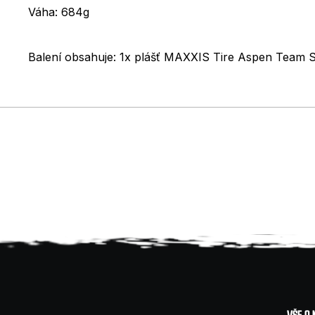
Váha: 684g
Balení obsahuje: 1x plášť MAXXIS Tire Aspen Tea
Z
VŠE O