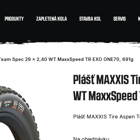
PRODUKTY
ZAPLETENÁ KOLA
STAVBA KOL
SERVIS
Co potřebujete najít?
 Team Spec 29 x 2,40 WT MaxxSpeed TR EXO ONE70, 691g
HLEDAT
Plášť MAXXIS Ti
WT MaxxSpeed T
Doporučujeme
Plášť MAXXIS Tire Aspen
Na objednávku