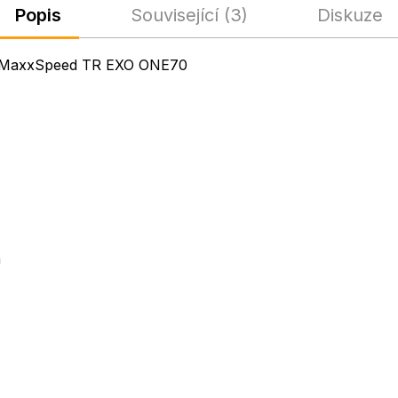
Popis
Související (3)
Diskuze
T MaxxSpeed TR EXO ONE70
h