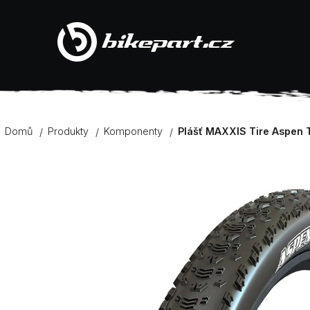
K
Přejít
na
Zpět
Zpět
obsah
o
do
do
š
obchodu
obchodu
í
Domů
Produkty
Komponenty
Plášť MAXXIS Tire Aspen
k