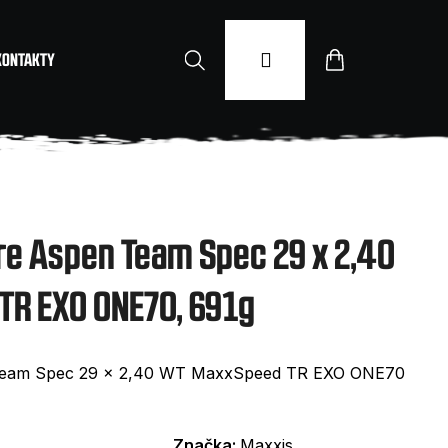
Hledat
Přihlášení
Nákupní
KONTAKTY
košík
re Aspen Team Spec 29 x 2,40
R EXO ONE70, 691g
 Team Spec 29 x 2,40 WT MaxxSpeed TR EXO ONE70
Značka:
Maxxis