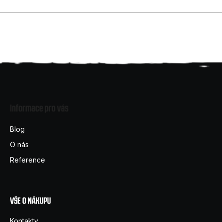
Z
á
Informace pro vás
p
a
Blog
t
O nás
í
Reference
VŠE O NÁKUPU
Kontakty