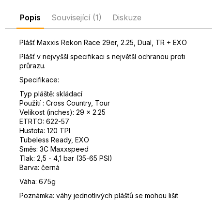
D
Popis
Související (1)
Diskuze
o
p
o
Plášť Maxxis Rekon Race 29er, 2.25, Dual, TR + EXO
r
Plášť v nejvyšší specifikaci s největší ochranou proti
u
průrazu.
č
Specifikace:
u
Typ pláště: skládací
j
Použití : Cross Country, Tour
e
Velikost (inches): 29 x 2.25
m
ETRTO: 622-57
e
Hustota: 120 TPI
Tubeless Ready, EXO
Směs: 3C Maxxspeed
Tlak: 2,5 - 4,1 bar (35-65 PSI)
Barva: černá
Váha: 675g
Poznámka: váhy jednotlivých pláštů se mohou lišit