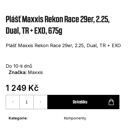
e
t
Plášť Maxxis Rekon Race 29er, 2.25,
e
n
Dual, TR + EXO, 675g
a
Plášť Maxxis Rekon Race 29er, 2.25, Dual, TR + EXO
j
í
t
Do 10-ti dnů
Značka:
Maxxis
?
1 249 Kč
Měrná
cena:
Do košíku
HLEDAT
Kategorie
:
Komponenty