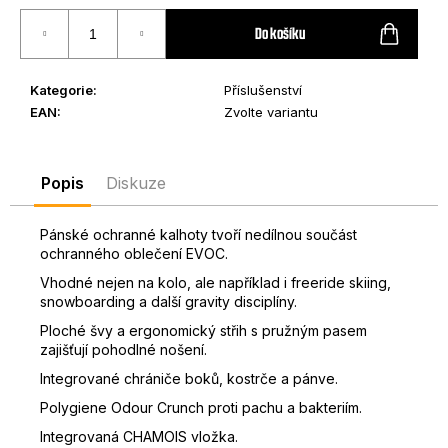
Měrná
D
cena:
Do košíku
o
p
o
Kategorie
:
Příslušenství
r
EAN
:
Zvolte variantu
u
č
u
Popis
Diskuze
j
e
Pánské ochranné kalhoty tvoří nedílnou součást
m
ochranného oblečení EVOC.
e
Vhodné nejen na kolo, ale například i freeride skiing,
snowboarding a další gravity disciplíny.
Ploché švy a ergonomický střih s pružným pasem
zajišťují pohodlné nošení.
Integrované chrániče boků, kostrče a pánve.
Polygiene Odour Crunch proti pachu a bakteriím.
Integrovaná CHAMOIS vložka.