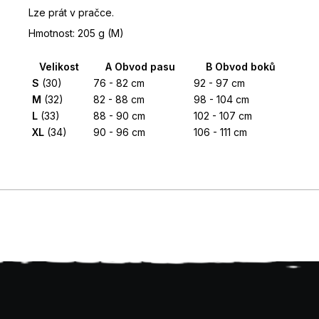
Lze prát v pračce.
Hmotnost: 205 g (M)
Velikost
A
Obvod pasu
B
Obvod boků
S
(30)
76 - 82 cm
92 - 97 cm
M
(32)
82 - 88 cm
98 - 104 cm
L
(33)
88 - 90 cm
102 - 107 cm
XL
(34)
90 - 96 cm
106 - 111 cm
Z
á