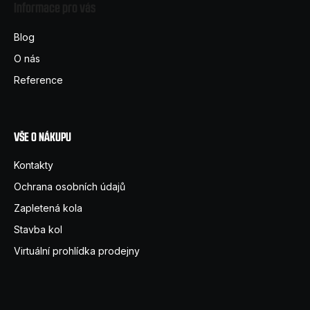
Informace pro vás
p
a
Blog
t
O nás
í
Reference
VŠE O NÁKUPU
Kontakty
Ochrana osobních údajů
Zapletená kola
Stavba kol
Virtuální prohlídka prodejny