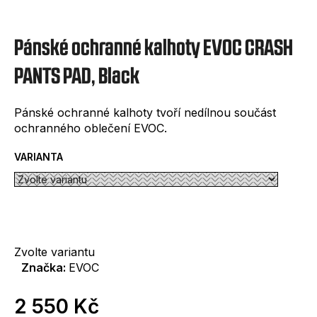
e
t
Pánské ochranné kalhoty EVOC CRASH
e
n
PANTS PAD, Black
a
Pánské ochranné kalhoty tvoří nedílnou součást
j
ochranného oblečení EVOC.
í
VARIANTA
t
?
Zvolte variantu
Značka:
EVOC
HLEDAT
2 550 Kč