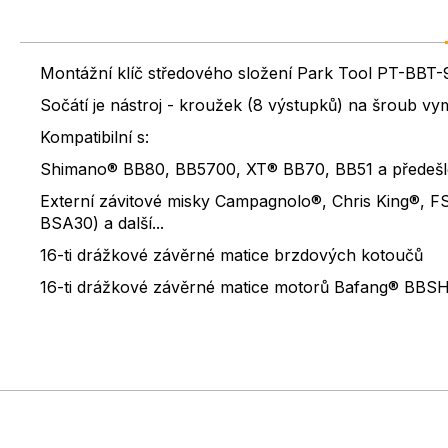
Montážní klíč středového složení Park Tool PT-BBT-
Sočátí je nástroj - kroužek (8 výstupků) na šroub vym
Kompatibilní s:
Shimano® BB80, BB5700, XT® BB70, BB51 a předešlé
Externí závitové misky Campagnolo®, Chris King®,
BSA30) a další...
16-ti drážkové závěrné matice brzdových kotoučů
16-ti drážkové závěrné matice motorů Bafang® BBS