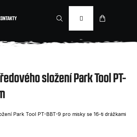
Hledat
Přihlášení
Nákupní
KONTAKTY
košík
tředového složení Park Tool PT-
mm
ožení Park Tool PT-BBT-9 pro misky se 16-ti drážkami