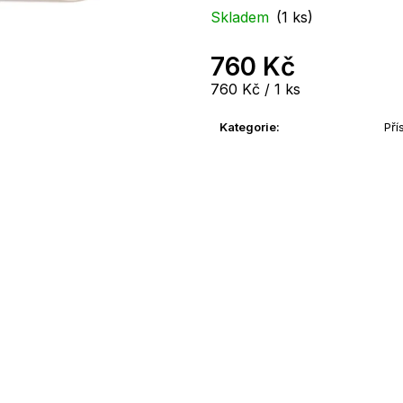
Skladem
(1 ks)
760 Kč
Měrná
760 Kč / 1 ks
cena:
Kategorie
:
Pří