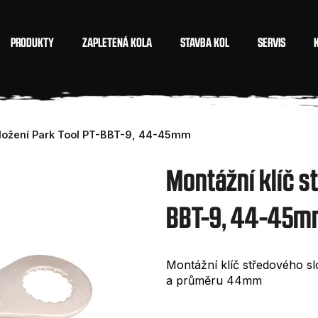
PRODUKTY
ZAPLETENÁ KOLA
STAVBA KOL
SERVIS
Co potřebujete najít?
složení Park Tool PT-BBT-9, 44-45mm
HLEDAT
Montážní klíč s
BBT-9, 44-45
Doporučujeme
Montážní klíč středového sl
a průměru 44mm