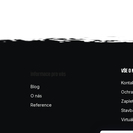
Z
á
VŠE O
Informace pro vás
p
Konta
Blog
Ochra
O nás
a
Zaple
Reference
t
Stavb
Virtuá
í