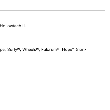
Hollowtech II.
pe, Surly®, Wheels®, Fulcrum®, Hope™ (non-