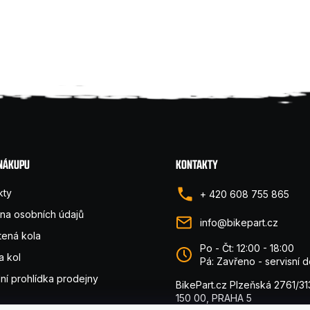
 NÁKUPU
KONTAKTY
kty
+ 420 608 755 865
na osobních údajů
info@bikepart.cz
tená kola
Po - Čt: 12:00 - 18:00
a kol
Pá: Zavřeno - servisní 
lní prohlídka prodejny
BikePart.cz Plzeňská 2761/31
150 00, PRAHA 5