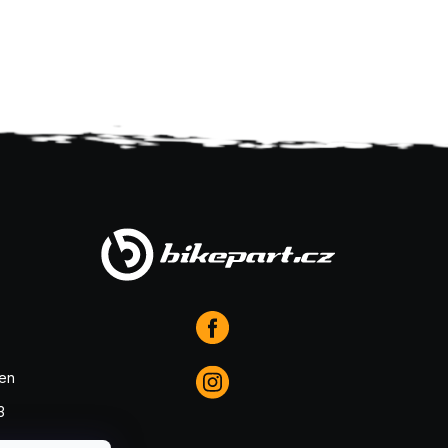
den
3