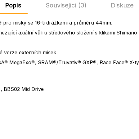
Popis
Související (3)
Diskuze
9 pro misky se 16-ti drážkami a průměru 44mm.
ezující axiální vůli u středového složení s klikami Shimano 
 verze externích misek
 FSA® MegaExo®, SRAM®/Truvativ® GXP®, Race Face® X-ty
H, BBS02 Mid Drive