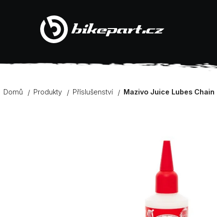
K
Přejít
na
Zpět
Zpět
obsah
o
do
do
š
obchodu
obchodu
í
Domů
Produkty
Příslušenství
Mazivo Juice Lubes Chain
k