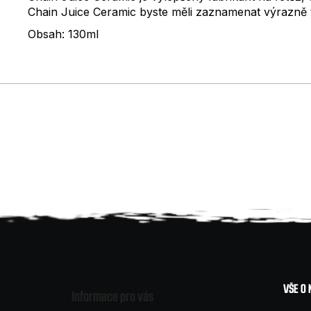
Chain Juice Ceramic byste měli zaznamenat výrazně tišš
Obsah: 130ml
Z
á
VŠE O
Informace pro vás