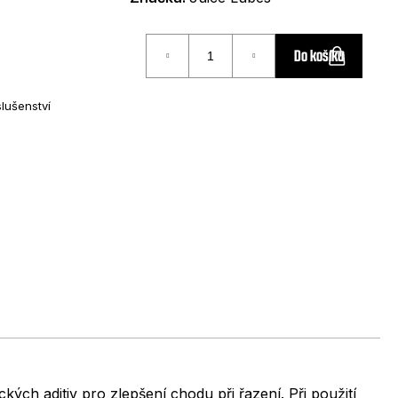
Do košíku
slušenství
ých aditiv pro zlepšení chodu při řazení. Při použití