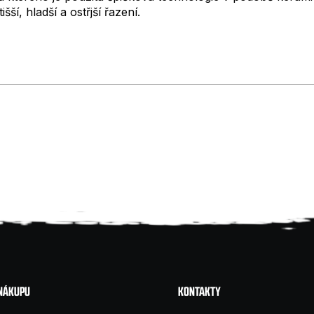
í, hladší a ostřjší řazení.
 NÁKUPU
KONTAKTY