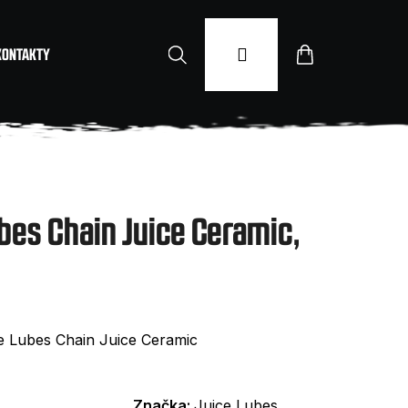
Hledat
Přihlášení
Nákupní
KONTAKTY
košík
bes Chain Juice Ceramic,
ce Lubes Chain Juice Ceramic
Značka:
Juice Lubes