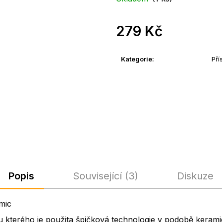
279 Kč
Měrná
cena:
Kategorie
:
Pří
Popis
Související (3)
Diskuze
mic
u kterého je použita špičková technologie v podobě keramick