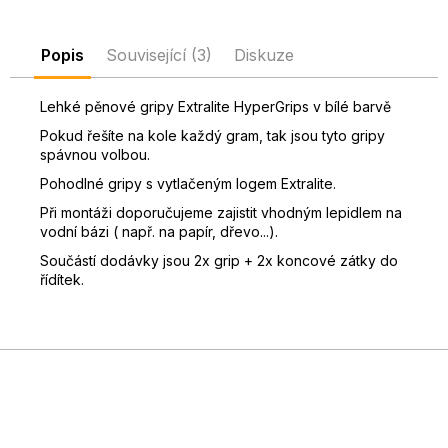
D
o
Popis
Související (3)
Diskuze
p
o
Lehké pěnové gripy Extralite HyperGrips v bílé barvě
r
u
Pokud řešíte na kole každý gram, tak jsou tyto gripy
č
spávnou volbou.
u
Pohodlné gripy s vytlačeným logem Extralite.
j
Při montáži doporučujeme zajistit vhodným lepidlem na
e
vodní bázi ( např. na papír, dřevo...).
m
Součástí dodávky jsou 2x grip + 2x koncové zátky do
e
řídítek.