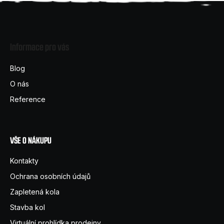
Z
á
Informace pro vás
p
a
Blog
t
O nás
í
Reference
VŠE O NÁKUPU
Kontakty
Ochrana osobních údajů
Zapletená kola
Stavba kol
Virtuální prohlídka prodejny