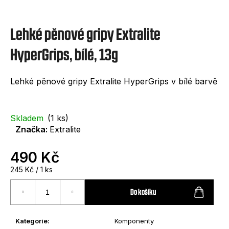
e
t
Lehké pěnové gripy Extralite
e
n
HyperGrips, bílé, 13g
a
Lehké pěnové gripy Extralite HyperGrips v bílé barvě
j
í
t
Skladem
(1 ks)
Značka:
Extralite
?
490 Kč
Měrná
245 Kč / 1 ks
cena:
Do košíku
HLEDAT
Kategorie
:
Komponenty