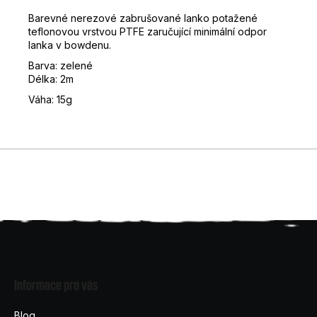
D
Barevné nerezové zabrušované lanko potažené
o
teflonovou vrstvou PTFE zaručující minimální odpor
lanka v bowdenu.
p
o
Barva: zelené
r
Délka: 2m
u
Váha: 15g
č
u
j
e
m
e
Z
á
Informace pro vás
p
a
Blog