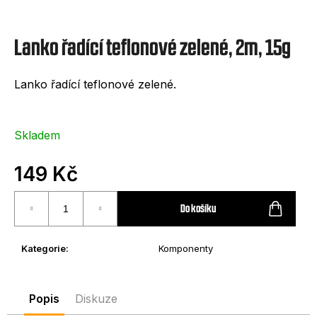
e
t
Lanko řadící teflonové zelené, 2m, 15g
e
n
Lanko řadící teflonové zelené.
a
j
Skladem
í
t
149 Kč
?
Měrná
cena:
Do košíku
Kategorie
:
Komponenty
HLEDAT
Popis
Diskuze