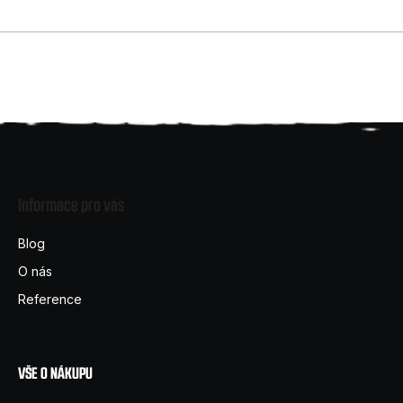
Z
á
Informace pro vás
p
a
Blog
t
O nás
í
Reference
VŠE O NÁKUPU