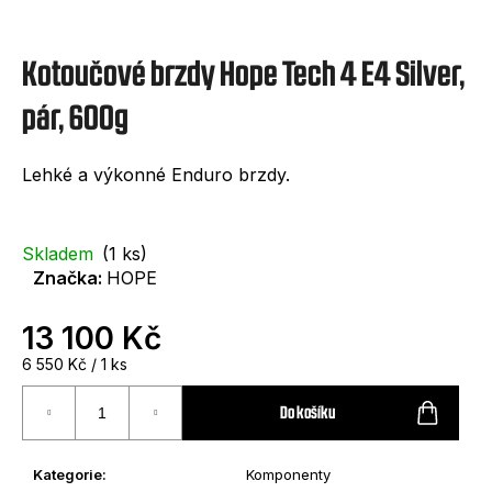
e
t
Kotoučové brzdy Hope Tech 4 E4 Silver,
e
n
pár, 600g
a
Lehké a výkonné Enduro brzdy.
j
í
t
Skladem
(1 ks)
Značka:
HOPE
?
13 100 Kč
Měrná
6 550 Kč / 1 ks
cena:
Do košíku
HLEDAT
Kategorie
:
Komponenty