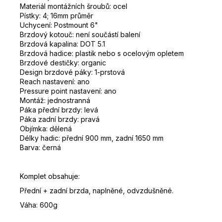
Materiál montážních šroubů: ocel
Pístky: 4; 16mm průměr
Uchycení: Postmount 6"
Brzdový kotouč: není součástí balení
Brzdová kapalina: DOT 5.1
Brzdová hadice: plastik nebo s ocelovým opletem
Brzdové destičky: organic
Design brzdové páky: 1-prstová
Reach nastavení: ano
Pressure point nastavení: ano
Montáž: jednostranná
Páka přední brzdy: levá
Páka zadní brzdy: pravá
Objímka: dělená
Délky hadic: přední 900 mm, zadní 1650 mm
Barva: černá
Komplet obsahuje:
Přední + zadní brzda, naplněné, odvzdušněné.
Váha: 600g