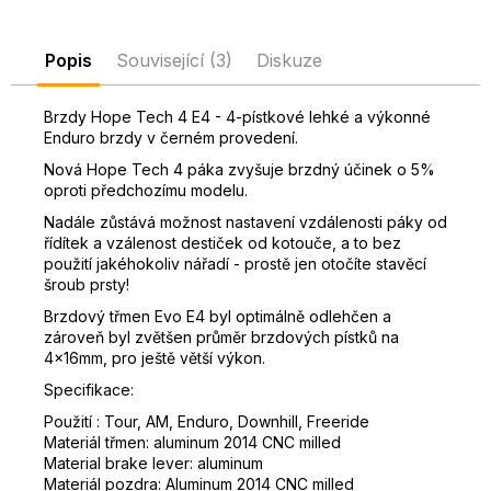
D
o
Popis
Související (3)
Diskuze
p
o
Brzdy Hope Tech 4 E4 - 4-pístkové lehké a výkonné
r
Enduro brzdy v černém provedení.
u
č
Nová Hope Tech 4 páka zvyšuje brzdný účinek o 5%
oproti předchozímu modelu.
u
j
Nadále zůstává možnost nastavení vzdálenosti páky od
e
řídítek a vzálenost destiček od kotouče, a to bez
m
použití jakéhokoliv nářadí - prostě jen otočíte stavěcí
šroub prsty!
e
Brzdový třmen Evo E4 byl optimálně odlehčen a
zároveň byl zvětšen průměr brzdových pístků na
4x16mm, pro ještě větší výkon.
Specifikace:
Použití : Tour, AM, Enduro, Downhill, Freeride
Materiál třmen: aluminum 2014 CNC milled
Material brake lever: aluminum
Materiál pozdra: Aluminum 2014 CNC milled