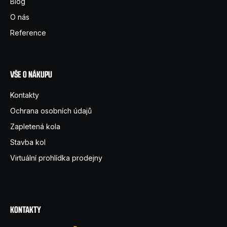
Blog
t
O nás
í
Reference
VŠE O NÁKUPU
Kontakty
Ochrana osobních údajů
Zapletená kola
Stavba kol
Virtuální prohlídka prodejny
KONTAKTY