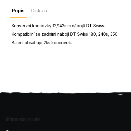
D
Popis
Diskuze
o
p
o
Konverzní koncovky 12/142mm nábojů DT Swiss.
r
Kompatibilní se zadními náboji DT Swiss 180, 240s, 350.
u
Balení obsahuje 2ks koncovek.
č
u
j
e
m
e
Z
á
Informace pro vás
p
a