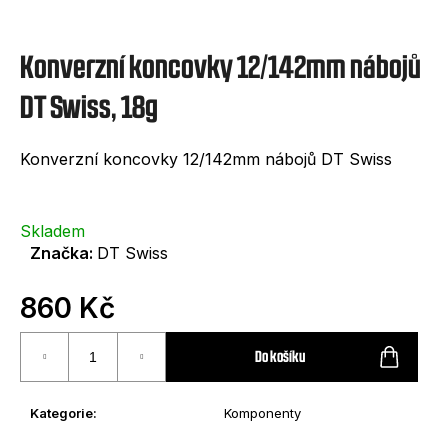
e
t
Konverzní koncovky 12/142mm nábojů
e
n
DT Swiss, 18g
a
Konverzní koncovky 12/142mm nábojů DT Swiss
j
í
t
Skladem
Značka:
DT Swiss
?
860 Kč
Měrná
cena:
Do košíku
HLEDAT
Kategorie
:
Komponenty