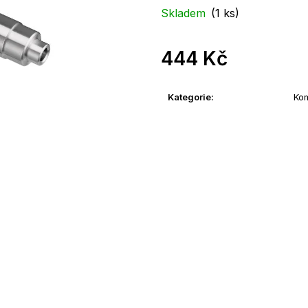
Skladem
(1 ks)
444 Kč
Měrná
cena:
Kategorie
:
Ko