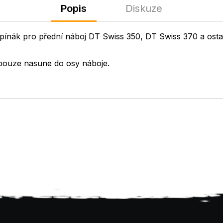
Popis
Diskuze
ák pro přední náboj DT Swiss 350, DT Swiss 370 a ostat
e pouze nasune do osy náboje.