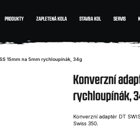
PRODUKTY
ZAPLETENÁ KOLA
STAVBA KOL
SERVIS
Co potřebujete najít?
ISS 15mm na 5mm rychloupínák, 34g
HLEDAT
Konverzní ada
rychloupínák, 
Doporučujeme
Konverzní adaptér DT SWI
Swiss 350.