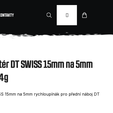
Hledat
Přihlášení
Nákupní
KONTAKTY
košík
ptér DT SWISS 15mm na 5mm
34g
SS 15mm na 5mm rychloupínák pro přední náboj DT