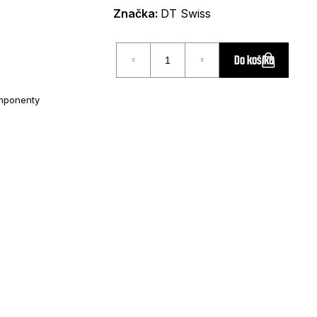
Značka:
DT Swiss
Do košíku
mponenty