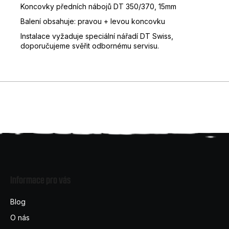
Koncovky předních nábojů DT 350/370, 15mm
D
Balení obsahuje: pravou + levou koncovku
o
p
Instalace vyžaduje speciální nářadí DT Swiss,
o
doporučujeme svěřit odbornému servisu.
r
u
č
u
j
e
m
e
Z
á
Informace pro vás
p
a
Blog
t
O nás