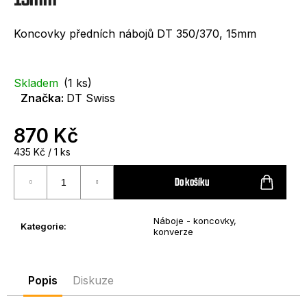
e
t
Koncovky předních nábojů DT 350/370, 15mm
e
n
Skladem
(1 ks)
a
Značka:
DT Swiss
j
870 Kč
í
Měrná
435 Kč / 1 ks
t
cena:
?
Do košíku
Náboje - koncovky,
Kategorie
:
konverze
HLEDAT
Popis
Diskuze