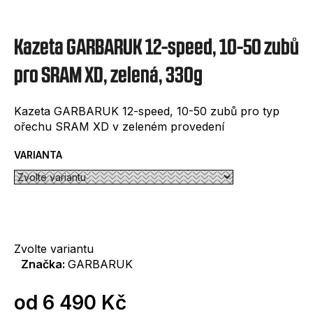
e
t
Kazeta GARBARUK 12-speed, 10-50 zubů
e
n
pro SRAM XD, zelená, 330g
a
Kazeta GARBARUK 12-speed, 10-50 zubů pro typ
j
ořechu SRAM XD v zeleném provedení
í
VARIANTA
t
?
Zvolte variantu
Značka:
GARBARUK
HLEDAT
od
6 490 Kč