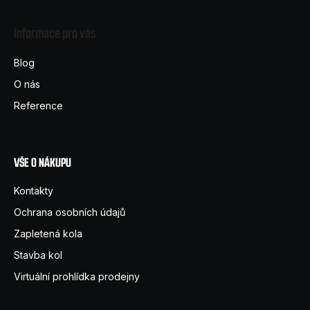
á
Informace pro vás
p
a
Blog
t
O nás
í
Reference
VŠE O NÁKUPU
Kontakty
Ochrana osobních údajů
Zapletená kola
Stavba kol
Virtuální prohlídka prodejny