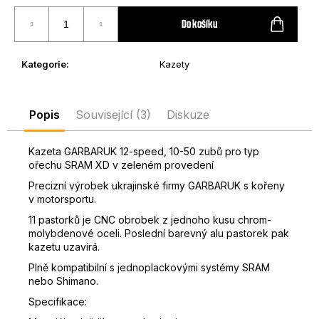
Měrná
D
cena:
Do košíku
o
p
o
Kategorie
:
Kazety
r
u
č
Popis
Související (3)
Diskuze
u
j
Kazeta GARBARUK 12-speed, 10-50 zubů pro typ
e
ořechu SRAM XD v zeleném provedení
m
Precizní výrobek ukrajinské firmy GARBARUK s kořeny
e
v motorsportu.
11 pastorků je CNC obrobek z jednoho kusu chrom-
molybdenové oceli. Poslední barevný alu pastorek pak
kazetu uzavírá.
Plně kompatibilní s jednoplackovými systémy SRAM
nebo Shimano.
Specifikace: