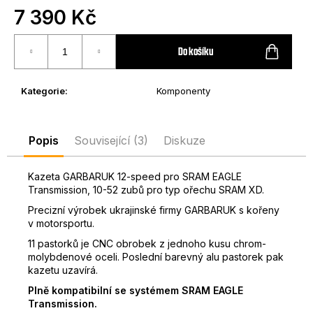
7 390 Kč
D
o
Měrná
p
cena:
Do košíku
o
r
u
Kategorie
:
Komponenty
č
u
j
Popis
Související (3)
Diskuze
e
m
Kazeta GARBARUK 12-speed pro SRAM EAGLE
e
Transmission, 10-52 zubů pro typ ořechu SRAM XD.
Precizní výrobek ukrajinské firmy GARBARUK s kořeny
v motorsportu.
11 pastorků je CNC obrobek z jednoho kusu chrom-
molybdenové oceli. Poslední barevný alu pastorek pak
kazetu uzavírá.
Plně kompatibilní se systémem SRAM EAGLE
Transmission.