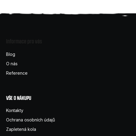
Z
á
Informace pro vás
p
a
Blog
t
O nás
í
Reference
VŠE O NÁKUPU
Kontakty
Ochrana osobních údajů
Zapletená kola