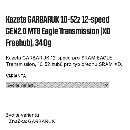
e
t
Kazeta GARBARUK 10-52z 12-speed
e
n
GEN2.0 MTB Eagle Transmission (XD
a
Freehub), 340g
j
í
Kazeta GARBARUK 12-speed pro SRAM EAGLE
Transmission, 10-52 zubů pro typ ořechu SRAM XD.
t
?
VARIANTA
HLEDAT
Zvolte variantu
Značka:
GARBARUK