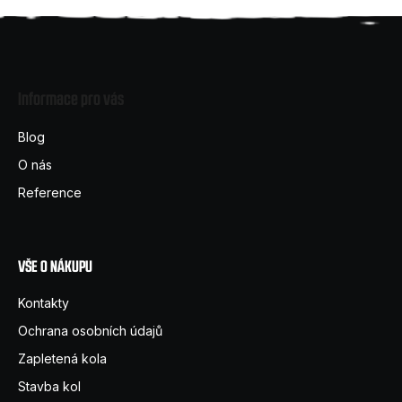
Z
á
Informace pro vás
p
a
Blog
t
O nás
í
Reference
VŠE O NÁKUPU
Kontakty
Ochrana osobních údajů
Zapletená kola
Stavba kol