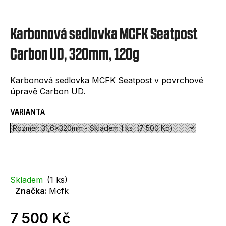
e
t
Karbonová sedlovka MCFK Seatpost
e
n
Carbon UD, 320mm, 120g
a
Karbonová sedlovka MCFK Seatpost v povrchové
j
úpravě Carbon UD.
í
VARIANTA
t
?
Skladem
(1 ks)
Značka:
Mcfk
HLEDAT
7 500 Kč