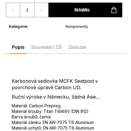
Měrná
D
cena:
Do košíku
o
p
o
Kategorie
:
Komponenty
r
u
č
Popis
Související (3)
Diskuze
u
j
e
m
e
Karbonová sedlovka MCFK Seatpost v
povrchové úpravě Carbon UD.
Ruční výroba v Německu, žádná Asie...
Materiál: Carbon Prepreg
Materiál šrouby: Titan Ti6Al4V (DIN 912)
Barva šroubů: černá
Materiál zámku: EN AW-7075 T6 Aluminium
Materiál úchytů: EN AW-7075 T6 Aluminium