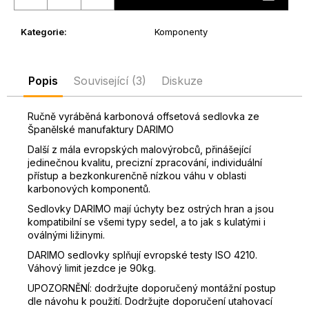
D
o
Kategorie
:
Komponenty
p
o
r
Popis
Související (3)
Diskuze
u
č
Ručně vyráběná karbonová offsetová sedlovka ze
u
Španělské manufaktury DARIMO
j
Další z mála evropských malovýrobců, přinášející
e
jedinečnou kvalitu, precizní zpracování, individuální
m
přístup a bezkonkurenčně nízkou váhu v oblasti
e
karbonových komponentů.
Sedlovky DARIMO mají úchyty bez ostrých hran a jsou
kompatibilní se všemi typy sedel, a to jak s kulatými i
oválnými ližinymi.
DARIMO sedlovky splňují evropské testy ISO 4210.
Váhový limit jezdce je 90kg.
UPOZORNĚNÍ: dodržujte doporučený montážní postup
dle návohu k použití. Dodržujte doporučení utahovací