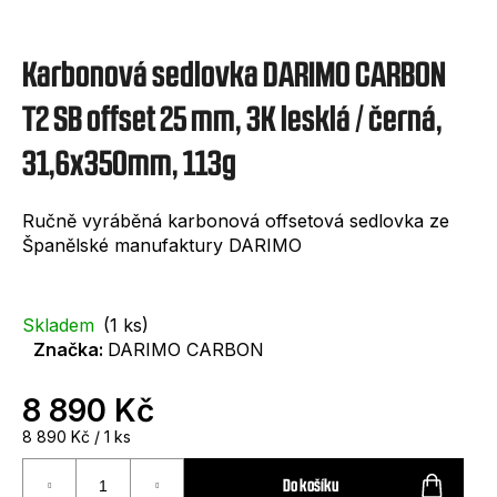
e
t
Karbonová sedlovka DARIMO CARBON
e
n
T2 SB offset 25 mm, 3K lesklá / černá,
a
31,6x350mm, 113g
j
í
Ručně vyráběná karbonová offsetová sedlovka ze
Španělské manufaktury DARIMO
t
?
Skladem
(1 ks)
Značka:
DARIMO CARBON
8 890 Kč
HLEDAT
Měrná
8 890 Kč / 1 ks
cena:
Do košíku