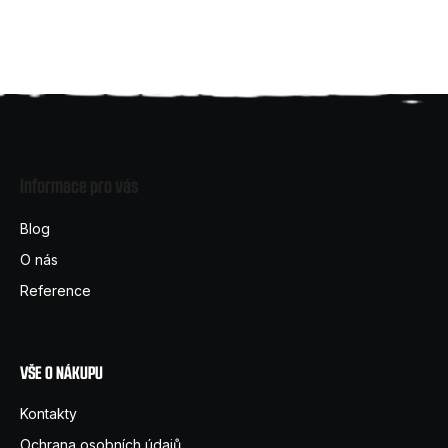
Z
á
Informace pro vás
p
a
Blog
t
O nás
í
Reference
VŠE O NÁKUPU
Kontakty
Ochrana osobních údajů