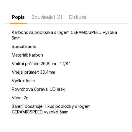
D
o
Popis
Související (3)
Diskuze
p
o
r
Karbonová podložka s logem CERAMICSPEED vysoká
5mm
u
č
Specifikace:
u
Materiál: karbon
j
Vnitřní průměr: 26,8mm - 1 1/8"
e
m
Vnější průměr: 33,4mm
e
Výška: 5mm
Povrchová úprava: UD lesk
Váha: 2g
Balení obsahuje: 1 kus podložky s logem
CERAMICSPEED vysoké 5mm