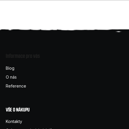
Z
á
Informace pro vás
p
a
Blog
t
O nás
í
Reference
VŠE O NÁKUPU
Kontakty