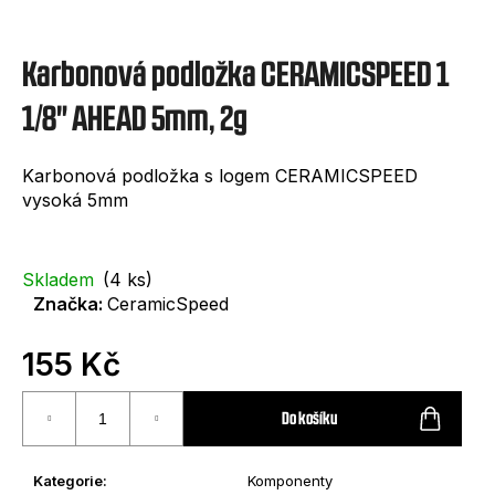
e
t
Karbonová podložka CERAMICSPEED 1
e
n
1/8" AHEAD 5mm, 2g
a
Karbonová podložka s logem CERAMICSPEED
j
vysoká 5mm
í
t
Skladem
(4 ks)
?
Značka:
CeramicSpeed
155 Kč
Měrná
cena:
Do košíku
HLEDAT
Kategorie
:
Komponenty