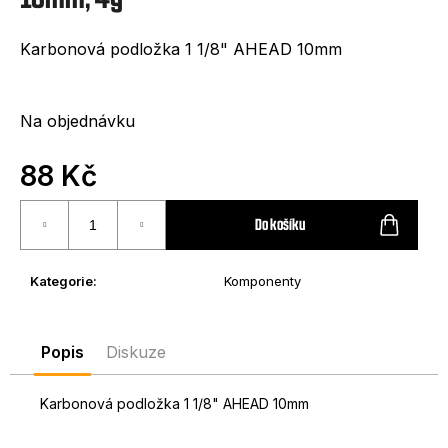
e
t
Karbonová podložka 1 1/8" AHEAD 10mm
e
n
Na objednávku
a
j
88 Kč
í
Měrná
cena:
Do košíku
t
?
Kategorie
:
Komponenty
Popis
Diskuze
HLEDAT
Karbonová podložka 1 1/8" AHEAD 10mm