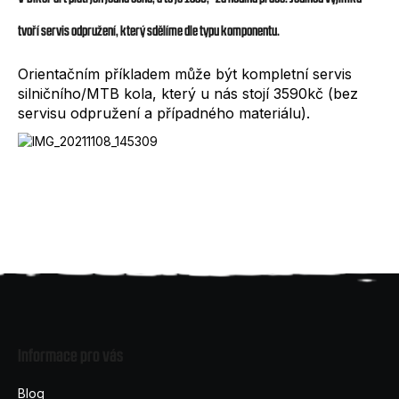
e
t
tvoří servis odpružení, který sdělíme dle typu komponentu.
e
Orientačním příkladem může být kompletní servis
n
silničního/MTB kola, který u nás stojí 3590kč (bez
servisu odpružení a případného materiálu).
a
j
í
t
?
Z
á
HLEDAT
Informace pro vás
p
a
Blog