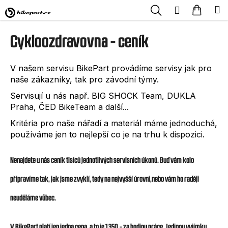
K
Přejít
Hledat
Nákup
M
Přihlášení
na
o
obsah
Zpět
Zpět
košík
Cykloozdravovna - ceník
š
í
C
V našem servisu BikePart provádíme servisy jak pro
k
o
naše zákazníky, tak pro závodní týmy.
p
Servisují u nás např. BIG SHOCK Team, DUKLA
Praha, ČED BikeTeam a další...
o
Kritéria pro naše nářadí a materiál máme jednoduchá,
t
používáme jen to nejlepší co je na trhu k dispozici.
ř
e
Nenajdete u nás ceník tisíců jednotlivých servisních úkonů. Buď vám kolo
b
připravíme tak, jak jsme zvyklí, tedy na nejvyšší úrovni,nebo vám ho raději
u
neuděláme vůbec.
j
V BikePart platí jen jedna cena, a to je 1350,- za hodinu práce. Jedinou vyjímku