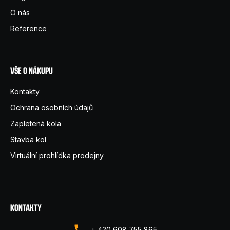
t
D
O nás
o
í
Reference
p
o
r
u
VŠE O NÁKUPU
č
u
Kontakty
j
Ochrana osobních údajů
e
Zapletená kola
m
e
Stavba kol
Virtuální prohlídka prodejny
KONTAKTY
+ 420 608 755 865