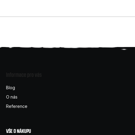
Z
á
Informace pro vás
p
a
Blog
t
O nás
í
Reference
VŠE O NÁKUPU