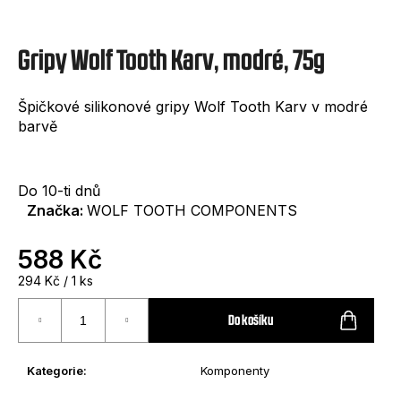
e
t
Gripy Wolf Tooth Karv, modré, 75g
e
n
Špičkové silikonové gripy Wolf Tooth Karv v modré
a
barvě
j
í
Do 10-ti dnů
t
Značka:
WOLF TOOTH COMPONENTS
?
588 Kč
Měrná
294 Kč / 1 ks
cena:
Do košíku
HLEDAT
Kategorie
:
Komponenty