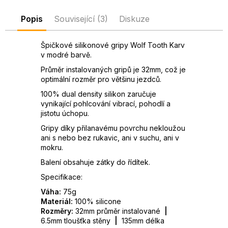
D
Popis
Související (3)
Diskuze
o
p
o
Špičkové silikonové gripy Wolf Tooth Karv
v modré barvě.
r
u
Průměr instalovaných gripů je 32mm, což je
č
optimální rozměr pro většinu jezdců.
u
100% dual density silikon zaručuje
j
vynikající pohlcování vibrací, pohodlí a
e
jistotu úchopu.
m
Gripy díky přilanavému povrchu nekloužou
e
ani s nebo bez rukavic, ani v suchu, ani v
mokru.
Balení obsahuje zátky do řídítek.
Specifikace:
Váha:
75g
Materiál:
100% silicone
Rozměry:
32mm průměr instalované
|
6.5mm tloušťka stěny
|
135mm délka