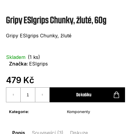
e
t
Gripy ESIgrips Chunky, žluté, 60g
e
n
Gripy ESIgrips Chunky, žluté
a
j
Skladem
(1 ks)
í
Značka:
ESIgrips
t
479 Kč
?
Měrná
cena:
Do košíku
Kategorie
:
Komponenty
HLEDAT
Popis
Související (3)
Diskuze