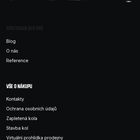
Z
á
Informace pro vás
p
a
Blog
t
O nás
í
Reference
VŠE O NÁKUPU
Kontakty
Ochrana osobních údajů
Zapletená kola
Stavba kol
Virtuální prohlídka prodejny