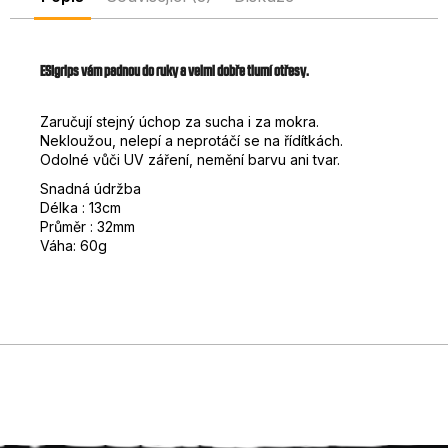
D
o
p
ESIgrips vám padnou do ruky a velmi dobře tlumí otřesy.
o
r
Zaručují stejný úchop za sucha i za mokra.
u
Nekloužou, nelepí a neprotáčí se na řídítkách.
č
Odolné vůči UV záření, nemění barvu ani tvar.
u
Snadná údržba
j
Délka : 13cm
e
Průměr : 32mm
m
Váha: 60g
e