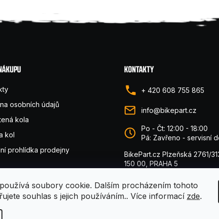
 NÁKUPU
KONTAKTY
kty
+ 420 608 755 865
na osobních údajů
info@bikepart.cz
tená kola
Po - Čt: 12:00 - 18:00
a kol
Pá: Zavřeno - servisní 
lní prohlídka prodejny
BikePart.cz Plzeňská 2761/31
150 00, PRAHA 5
používá soubory cookie. Dalším procházením tohoto
ujete souhlas s jejich používáním.. Více informací
zde
.
hrazena.