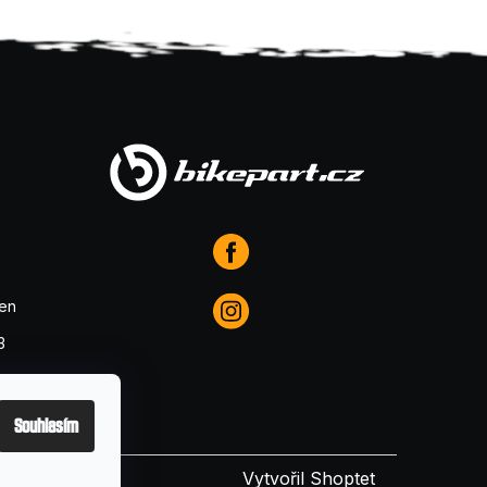
den
3
Souhlasím
Vytvořil Shoptet