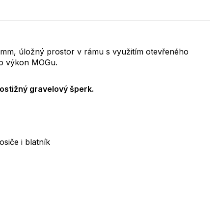
mm, úložný prostor v rámu s využitím otevřeného
valo výkon MOGu.
ostižný gravelový šperk.
iče i blatník