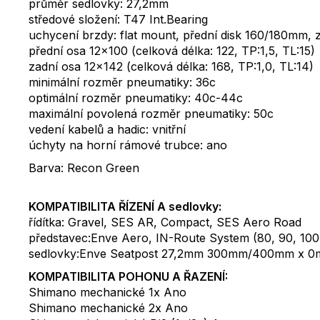
průměr sedlovky: 27,2mm
středové složení: T47 Int.Bearing
uchycení brzdy: flat mount, přední disk 160/180mm, 
přední osa 12×100 (celková délka: 122, TP:1,5, TL:15)
zadní osa 12×142 (celková délka: 168, TP:1,0, TL:14)
minimální rozměr pneumatiky: 36c
optimální rozměr pneumatiky: 40c-44c
maximální povolená rozměr pneumatiky: 50c
vedení kabelů a hadic: vnitřní
úchyty na horní rámové trubce: ano
Barva: Recon Green
KOMPATIBILITA ŘÍZENÍ A sedlovky:
řídítka: Gravel, SES AR, Compact, SES Aero Road
představec:Enve Aero, IN-Route System (80, 90, 100,
sedlovky:Enve Seatpost 27,2mm 300mm/400mm x 0mm
KOMPATIBILITA POHONU A ŘAZENÍ:
Shimano mechanické 1x Ano
Shimano mechanické 2x Ano