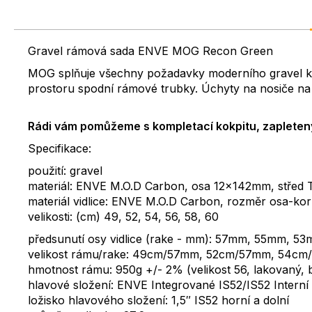
Gravel rámová sada ENVE MOG Recon Green
MOG splňuje všechny požadavky moderního gravel ko
prostoru spodní rámové trubky. Úchyty na nosiče na v
Rádi vám pomůžeme s kompletací kokpitu, zapletený
Specifikace:
použití: gravel
materiál: ENVE M.O.D Carbon, osa 12x142mm, střed T47
materiál vidlice: ENVE M.O.D Carbon, rozměr osa-kor
velikosti: (cm) 49, 52, 54, 56, 58, 60
předsunutí osy vidlice (rake - mm): 57mm, 55mm, 5
velikost rámu/rake: 49cm/57mm, 52cm/57mm, 54
hmotnost rámu: 950g +/- 2% (velikost 56, lakovaný,
hlavové složení: ENVE Integrované IS52/IS52 Interní
ložisko hlavového složení: 1,5″ IS52 horní a dolní