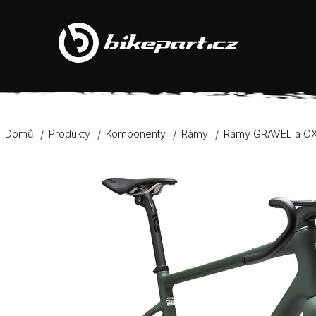
K
Přejít
na
Zpět
Zpět
obsah
o
do
do
š
obchodu
obchodu
í
Domů
Produkty
Komponenty
Rámy
Rámy GRAVEL a C
k