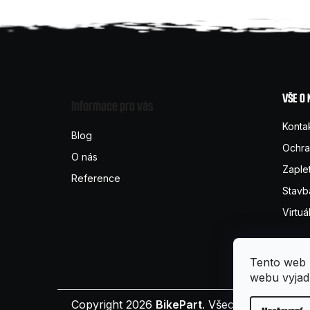
Z
á
VŠE O
Informace pro vás
p
Konta
Blog
Ochra
O nás
a
Zaple
Reference
t
Stavb
Virtuá
í
Tento web 
webu vyjadř
Copyright 2026
BikePart
. Všechna práva vy