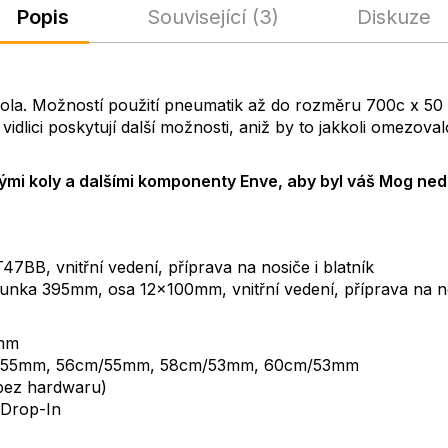
Popis
Související (3)
Diskuze
la. Možností použití pneumatik až do rozměru 700c x 50 
idlici poskytují další možnosti, aniž by to jakkoli omezo
mi koly a dalšími komponenty Enve, aby byl váš Mog ned
BB, vnitřní vedení, příprava na nosiče i blatník
unka 395mm, osa 12x100mm, vnitřní vedení, příprava na nos
3mm
cm/55mm, 56cm/55mm, 58cm/53mm, 60cm/53mm
 bez hardwaru)
 Drop-In