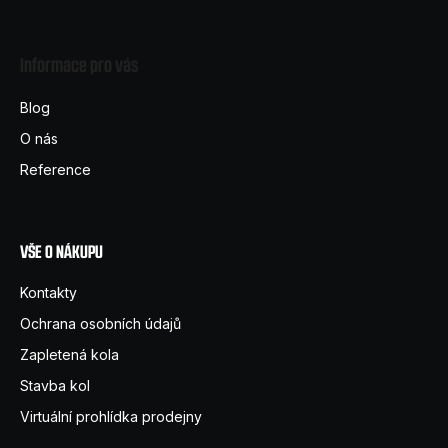
Z
á
Informace pro vás
p
a
Blog
t
O nás
í
Reference
VŠE O NÁKUPU
Kontakty
Ochrana osobních údajů
Zapletená kola
Stavba kol
Virtuální prohlídka prodejny