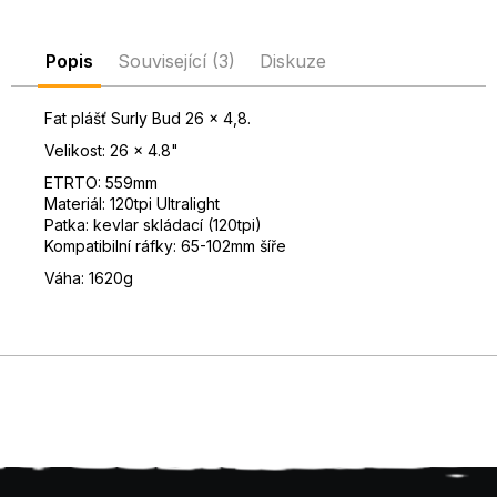
D
o
Popis
Související (3)
Diskuze
p
o
Fat plášť Surly Bud 26 x 4,8.
r
u
Velikost: 26 x 4.8"
č
ETRTO: 559mm
u
Materiál: 120tpi Ultralight
j
Patka: kevlar skládací (120tpi)
e
Kompatibilní ráfky: 65-102mm šíře
m
Váha: 1620g
e