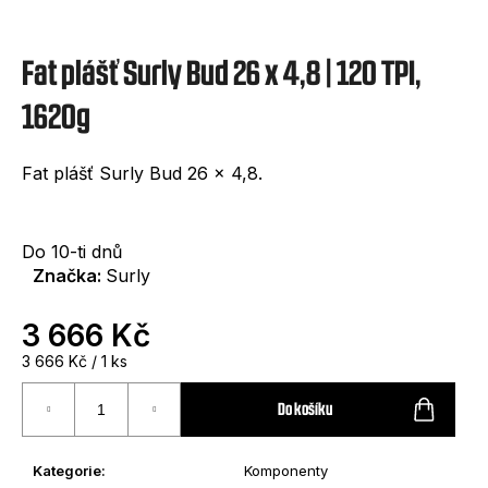
e
t
Fat plášť Surly Bud 26 x 4,8 | 120 TPI,
e
n
1620g
a
Fat plášť Surly Bud 26 x 4,8.
j
í
t
Do 10-ti dnů
Značka:
Surly
?
3 666 Kč
Měrná
3 666 Kč / 1 ks
cena:
Do košíku
HLEDAT
Kategorie
:
Komponenty