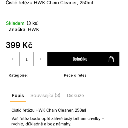
e
Čistič řetězu HWK Chain Cleaner, 250ml
t
e
Skladem
(3 ks)
n
Značka:
HWK
a
399 Kč
j
Měrná
í
cena:
Do košíku
t
?
Kategorie
:
Péče o řetěz
Popis
Související (3)
Diskuze
HLEDAT
Čistič řetězu HWK Chain Cleaner, 250ml
Váš řetěz bude opět zářivě čistý během chvilky –
rychle, důkladně a bez námahy.