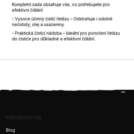
Kompletní sada obsahuje vše, co potřebujete pro
D
efektivní čištění:
o
- Vysoce účinný čistič řetězu – Odstraňuje i odolné
p
nečistoty, olej a usazeniny.
o
r
- Praktická čisticí nádoba – Ideální pro ponoření řetězu
do čističe pro důkladné a efektivní čištění.
u
č
u
j
e
m
e
Z
á
Informace pro vás
p
a
Blog