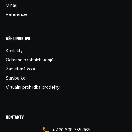
t
O nás
í
Reference
VŠE O NÁKUPU
Kontakty
Ochrana osobních údajů
Zapletená kola
Stavba kol
Virtuální prohlídka prodejny
KONTAKTY
+ 420 608 755 865