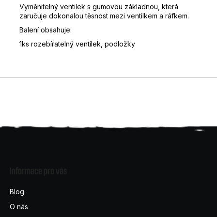
Vyměnitelný ventilek s gumovou základnou, která
D
zaručuje dokonalou těsnost mezi ventilkem a ráfkem.
o
Balení obsahuje:
p
o
1ks rozebíratelný ventilek, podložky
r
u
č
u
j
e
m
e
Z
á
Informace pro vás
p
a
Blog
t
O nás