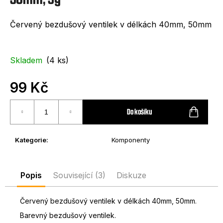
e
t
Červený bezdušový ventilek v délkách 40mm, 50mm
e
n
Skladem
(4 ks)
a
j
99 Kč
í
Měrná
cena:
Do košíku
t
?
Kategorie
:
Komponenty
Popis
Související (3)
Diskuze
HLEDAT
Červený bezdušový ventilek v délkách 40mm, 50mm.
Barevný bezdušový ventilek.