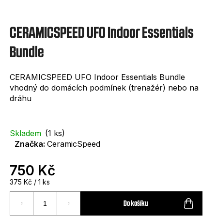
e
t
CERAMICSPEED UFO Indoor Essentials
e
n
Bundle
a
CERAMICSPEED UFO Indoor Essentials Bundle
j
vhodný do domácích podmínek (trenažér) nebo na
í
dráhu
t
?
Skladem
(1 ks)
Značka:
CeramicSpeed
750 Kč
Měrná
375 Kč / 1 ks
HLEDAT
cena:
Do košíku