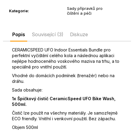
D
Sady přípravků pro
Kategorie
:
o
čištění a péči
p
o
r
Popis
Související (3)
Diskuze
u
č
CERAMICSPEED UFO Indoor Essentials Bundle pro
u
perfektní vyčištění celého kola a následnou aplikaci
j
nejlépe hodnoceného voskového maziva na trhu, a to
e
speciálně pro vnitřní použití.
m
Vhodné do domácích podmínek (trenažér) nebo na
e
dráhu.
Sada obsahuje:
1x Špičkový čistič CeramicSpeed UFO Bike Wash,
500ml.
Čistič lze použít na všechny materiály. Je samozřejmě
ECO friendly. Vnitřní i venkovní použití. Bez zápachu.
Objem 500ml