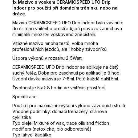
1x Mazivo s voskem CERAMICSPEED UFO Drip
Indoor pro použití při domácím tréninku nebo na
dráze.
Mazivo CERAMICSPEED UFO Drip Indoor bylo vyvinuto
do čistého vnitřního prostředí, při provozu zanechává
minimální množství voskového znečištění.
Vítězné mazivo mnoha testů, volba mnoha
profesionálních jezdců, ale i hobby závodníků.
Úspora výkonů v rozsahu 2-5Watt.
CERAMICSPEED UFO Drip Indoor se aplikuje na čistý
suchý řetěz. Doba pro zaschnutí po aplikaci je 8 hod.
Úvodní dávka maziva je 7-8ml. Poté každá další 5ml.
Životnost je 5 až 8 hodin ve vnitřním prostředí.
Specifikace:
Použití : pro maximální zvýšení výkonu závodních strojů
Vhodné podmínky: domácí trenažéry, dráhová
cyklistika
Typ oleje: Mixture of wax, trace oils and friction
modifiers (netoxické, bio odboratelné)
Typ láhve: kapátko