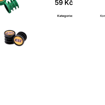
59 Kč
Měrná
cena:
Kategorie
:
Ko